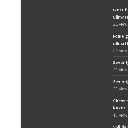
Ikast 
ullmat
22 Vie
Folke 
ullmat
21 Vie
Sevent
20 Vie
Sevent
20 Vie
Chess s
kokos
18 Vie
Sollide