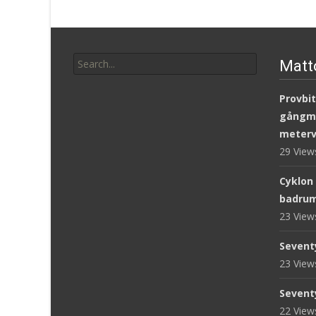
Search
Matt
for:
Provbit
gångm
meterv
29 Vie
Cyklon
badru
23 Vie
Sevent
23 Vie
Sevent
22 Vie