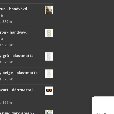
brun - handvävd
ta
ws
389
kr
grön - handvävd
ta
ws
929
kr
y grå - plastmatta
ws
375
kr
y beige - plastmatta
ws
375
kr
vart - dörrmatta i
ws
199
kr
n rund dark green -