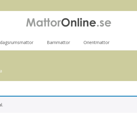
rdagsrumsmattor
Barnmattor
Orientmattor
a
l.