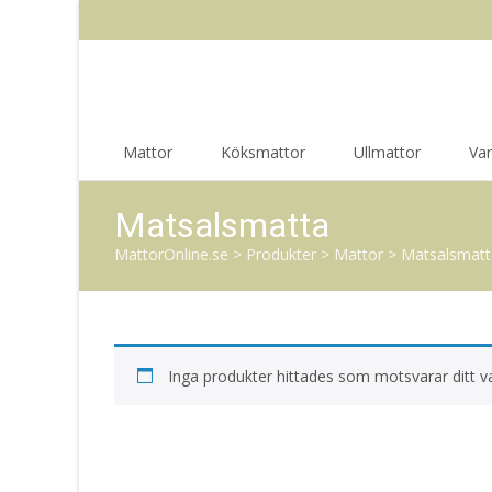
Skip
Mattor
Köksmattor
Ullmattor
Va
to
content
Matsalsmatta
MattorOnline.se
>
Produkter
>
Mattor
>
Matsalsmatt
Inga produkter hittades som motsvarar ditt va