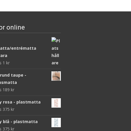
or online
atta/entrématta
ara
ws
1
kr
 rund taupe -
msmatta
ws
189
kr
y rosa - plastmatta
ws
375
kr
y blå - plastmatta
ws
375
kr