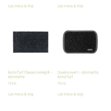
Läs mera & köp
Läs mera & köp
AstroTurf Classic mörkgrå –
Quadro svart – dörrmatta
dörrmatta
AstroTurf
159
kr
755
kr
Läs mera & köp
Läs mera & köp