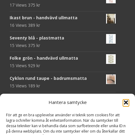
17 Views
375
kr
Ikast brun - handvävd ullmatta
16 Views
389
kr
Seventy blå - plastmatta
15 Views
375
kr
Folke grön - handvävd ullmatta
15 Views
929
kr
Cyklon rund taupe - badrumsmatta
15 Views
189
kr
Chess svart - dörrmatta i kokos
Hantera samtycke
14 Views
199
kr
För att ge en bra upplevelse använder vi teknik som cookies för att
Seventy grå - plastmatta
lagra och/eller komma åt enhetsinformation. När du samtycker till
14 Views
375
kr
dessa tekniker kan vi behandla data som surfbeteende eller unika ID:n
på denna webbplats. Om du inte samtycker eller om du återkallar ditt