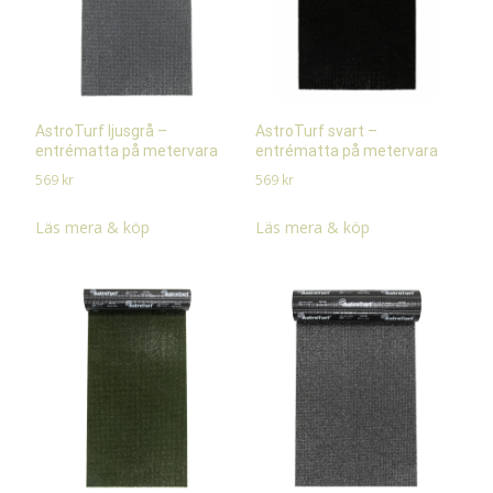
AstroTurf ljusgrå –
AstroTurf svart –
entrématta på metervara
entrématta på metervara
569
kr
569
kr
Läs mera & köp
Läs mera & köp