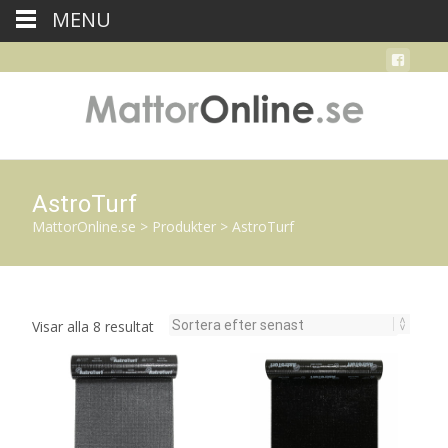
MENU
AstroTurf
MattorOnline.se
>
Produkter
>
AstroTurf
Sortera
Visar alla 8 resultat
efter
senaste