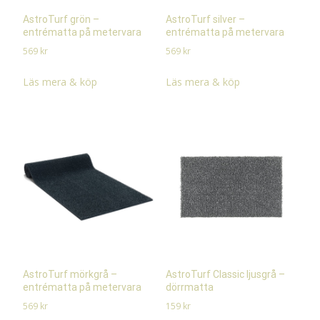
AstroTurf grön –
AstroTurf silver –
entrématta på metervara
entrématta på metervara
569
kr
569
kr
Läs mera & köp
Läs mera & köp
AstroTurf mörkgrå –
AstroTurf Classic ljusgrå –
entrématta på metervara
dörrmatta
569
kr
159
kr