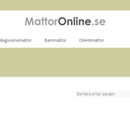
rdagsrumsmattor
Barnmattor
Orientmattor