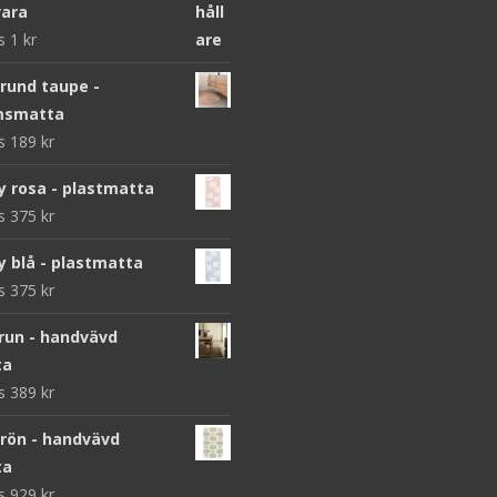
ara
ws
1
kr
 rund taupe -
msmatta
ws
189
kr
y rosa - plastmatta
ws
375
kr
y blå - plastmatta
ws
375
kr
brun - handvävd
ta
ws
389
kr
grön - handvävd
ta
ws
929
kr