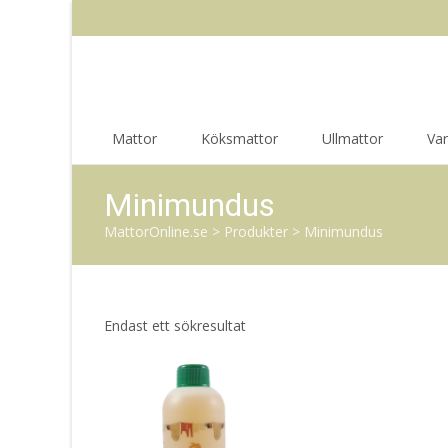
Skip
Mattor
Köksmattor
Ullmattor
Va
to
content
Minimundus
MattorOnline.se
>
Produkter
>
Minimundus
Endast ett sökresultat