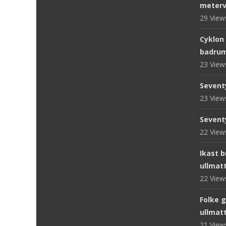
meterv
29 Vie
Cyklon
badru
23 Vie
Sevent
23 Vie
Sevent
22 Vie
Ikast 
ullmat
22 Vie
Folke 
ullmat
21 Vie