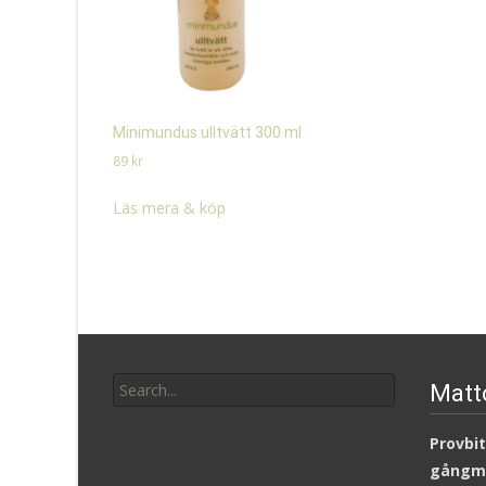
Minimundus ulltvätt 300 ml
89
kr
Läs mera & köp
Search
Matt
for:
Provbit
gångm