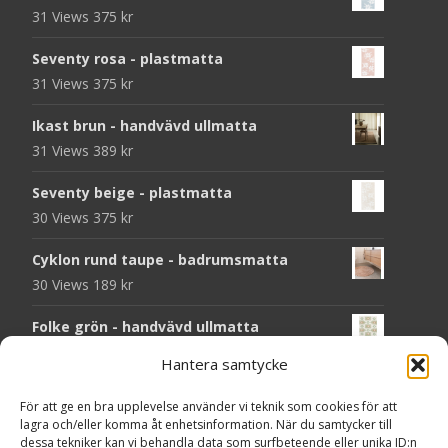
31 Views
375
kr
Seventy rosa - plastmatta
31 Views
375
kr
Ikast brun - handvävd ullmatta
31 Views
389
kr
Seventy beige - plastmatta
30 Views
375
kr
Cyklon rund taupe - badrumsmatta
30 Views
189
kr
Folke grön - handvävd ullmatta
29 Views
929
kr
Hantera samtycke
Seventy grön - plastmatta
För att ge en bra upplevelse använder vi teknik som cookies för att
28 Views
375
kr
lagra och/eller komma åt enhetsinformation. När du samtycker till
dessa tekniker kan vi behandla data som surfbeteende eller unika ID:n