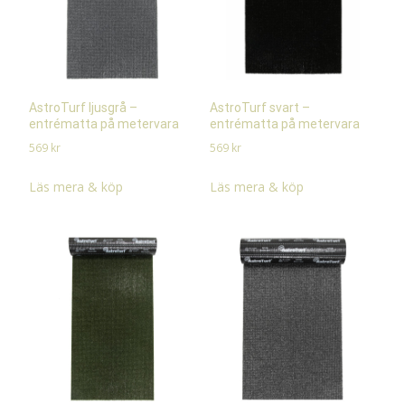
AstroTurf ljusgrå –
AstroTurf svart –
entrématta på metervara
entrématta på metervara
569
kr
569
kr
Läs mera & köp
Läs mera & köp