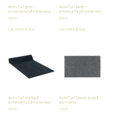
AstroTurf grön –
AstroTurf silver –
entrématta på metervara
entrématta på metervara
569
kr
569
kr
Läs mera & köp
Läs mera & köp
AstroTurf mörkgrå –
AstroTurf Classic ljusgrå –
entrématta på metervara
dörrmatta
569
kr
159
kr