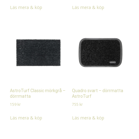
Läs mera & köp
Läs mera & köp
AstroTurf Classic mörkgrå –
Quadro svart – dörrmatta
dörrmatta
AstroTurf
159
kr
755
kr
Läs mera & köp
Läs mera & köp