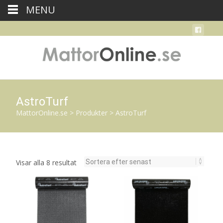
MENU
AstroTurf
MattorOnline.se
>
Produkter
>
AstroTurf
Sortera
Visar alla 8 resultat
efter
senaste