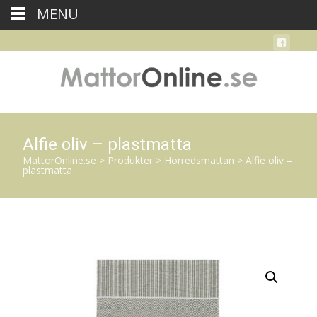
MENU
Alfie oliv – plastmatta
MattorOnline.se
>
Produkter
>
Horredsmattan
>
Alfie oliv –
plastmatta