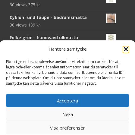
30 Views
375
kr
Cyklon rund taupe - badrumsmatta
30 Views
189
kr
Folke grön - handvävd ullmatta
29 Views
929
kr
Hantera samtycke
Seventy grön - plastmatta
För att ge en bra upplevelse använder vi teknik som cookies för att
28 Views
375
kr
lagra och/eller komma åt enhetsinformation. När du samtycker till
dessa tekniker kan vi behandla data som surfbeteende eller unika ID:n
Solliden rund dark green - handvävd
på denna webbplats. Om du inte samtycker eller om du återkallar ditt
samtycke kan detta påverka vissa funktioner negativt.
ullmatta
27 Views
790
kr
Acceptera
Seventy grå - plastmatta
27 Views
375
kr
Neka
Copyright © MattorOnline.se
Visa preferenser
Powered by WordPress
, Theme
i-craft
by TemplatesNext.