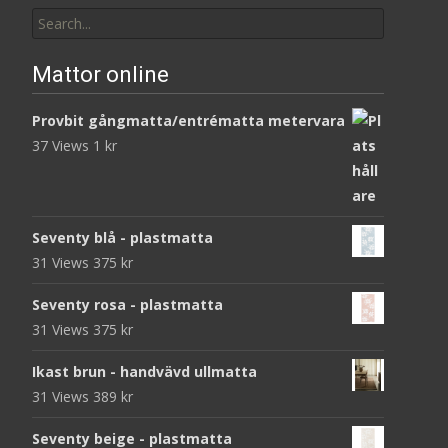
Search
for:
Mattor online
Provbit gångmatta/entrématta metervara
37 Views
1
kr
Seventy blå - plastmatta
31 Views
375
kr
Seventy rosa - plastmatta
31 Views
375
kr
Ikast brun - handvävd ullmatta
31 Views
389
kr
Seventy beige - plastmatta