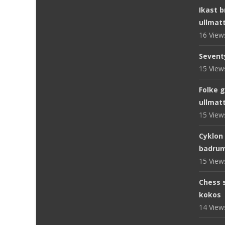
Ikast 
ullmat
16 Vie
Sevent
15 Vie
Folke 
ullmat
15 Vie
Cyklon
badru
15 Vie
Chess s
kokos
14 Vie