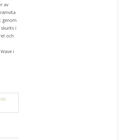
er av
krämvita
ekt genom
kurits i
ret och
t Wave i
ands