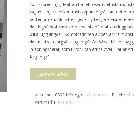
kort skuren lugg. Mattan har ett osymmetriskt mönst
var:
är:
vågade linjer i en kontrastskapande grå ton mot den 
1
645 kr.
bottenfärgen. Mönstret ges en ytterligare visuell eff
290 kr.
den high/low-teknik som använts då mattans lugg har s
olika lugglängder. Kombinationen av det läckra mönst
den neutrala färgsättningen gör Art Wave till en snygg
inredningsdetalj som tillför utan att ta över. Här är Ar
färgen grå.
Läs mera & köp
Artikelnr:
108994
Kategori:
Wiltonmatta
Etikett:
Kil
Varumärke:
Kilands