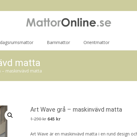
rdagsrumsmattor
Barnmattor
Orientmattor
ävd matta
å – maskinvävd matta
Art Wave grå – maskinvävd matta
Det
Det
1 290
kr
645
kr
ursprungliga
nuvarande
Art Wave är en maskinvävd matta i en rund design o
priset
priset