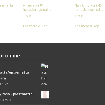
ntrématta
Atlanta blå 81 –
Narvik mörkgrå 45 –
heltäckningsmatta
heltäckningsmatta
399
kr
619
kr
Läs mera & köp
Läs mera & köp
or online
atta/entrématta
ara
ws
1
kr
y rosa - plastmatta
ws
375
kr