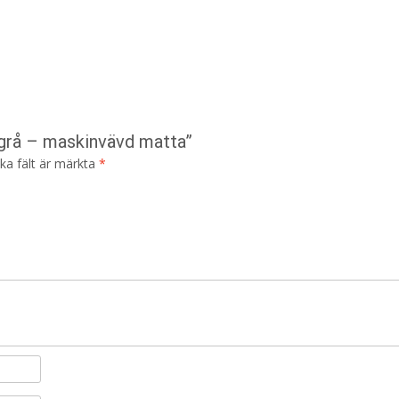
 grå – maskinvävd matta”
ska fält är märkta
*