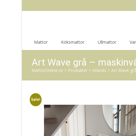
Skip
Mattor
Köksmattor
Ullmattor
Va
to
content
Art Wave grå – maskinv
MattorOnline.se
>
Produkter
>
Kilands
>
Art Wave gr
Sale!