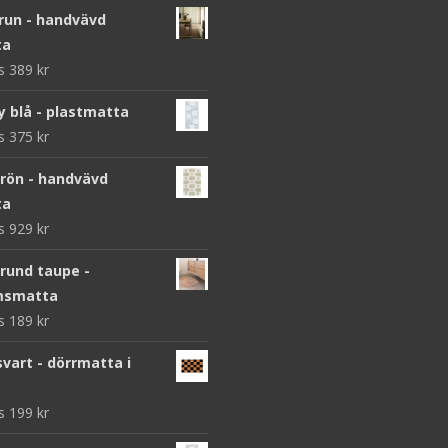
brun - handvävd
ta
ws
389
kr
y blå - plastmatta
ws
375
kr
grön - handvävd
ta
ws
929
kr
 rund taupe -
msmatta
ws
189
kr
vart - dörrmatta i
ws
199
kr