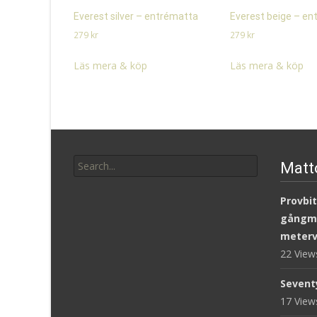
Everest silver – entrématta
Everest beige – e
279
kr
279
kr
Läs mera & köp
Läs mera & köp
Search
Matt
for:
Provbit
gångm
meterv
22 Vie
Sevent
17 Vie