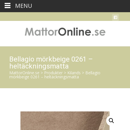
MENU
Bellagio mörkbeige 0261 –
heltäckningsmatta
MattorOnline.se
>
Produkter
>
Kilands
>
Bellagio
mörkbeige 0261 – heltäckningsmatta