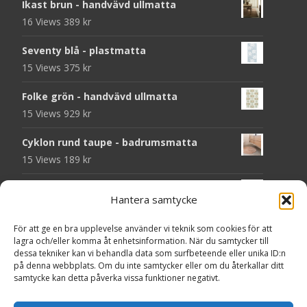
Ikast brun - handvävd ullmatta
16 Views
389
kr
Seventy blå - plastmatta
15 Views
375
kr
Folke grön - handvävd ullmatta
15 Views
929
kr
Cyklon rund taupe - badrumsmatta
15 Views
189
kr
Chess svart - dörrmatta i kokos
Hantera samtycke
14 Views
199
kr
För att ge en bra upplevelse använder vi teknik som cookies för att
Seventy grå - plastmatta
lagra och/eller komma åt enhetsinformation. När du samtycker till
14 Views
375
kr
dessa tekniker kan vi behandla data som surfbeteende eller unika ID:n
på denna webbplats. Om du inte samtycker eller om du återkallar ditt
samtycke kan detta påverka vissa funktioner negativt.
Välkommen - dörrmatta i kokos
14 Views
199
kr