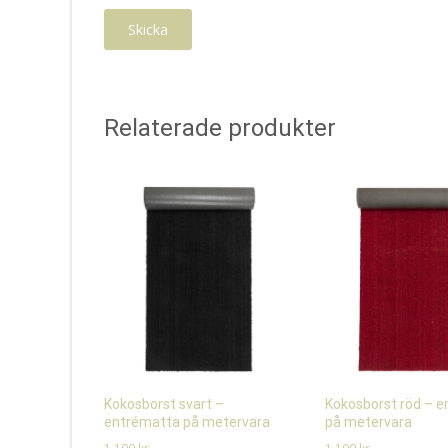
Relaterade produkter
Kokosborst svart –
Kokosborst röd – 
entrématta på metervara
på metervara