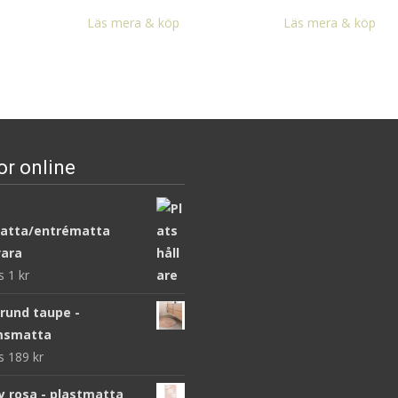
Läs mera & köp
Läs mera & köp
or online
atta/entrématta
ara
ws
1
kr
 rund taupe -
msmatta
ws
189
kr
y rosa - plastmatta