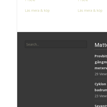
1 190
kr
1 190
kr
Läs mera & köp
Läs mera & köp
Search
Matt
for:
Provbit
gångm
meterv
29 Vie
Cyklon
badru
23 Vie
Sevent