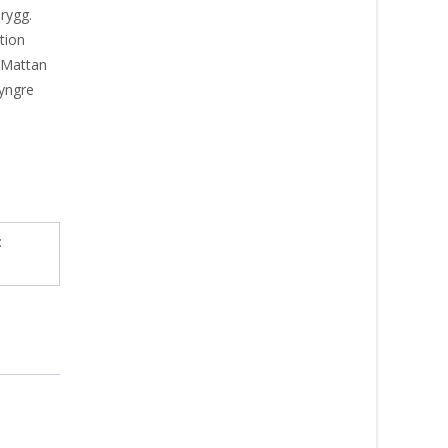
 rygg.
tion
 Mattan
tyngre
: