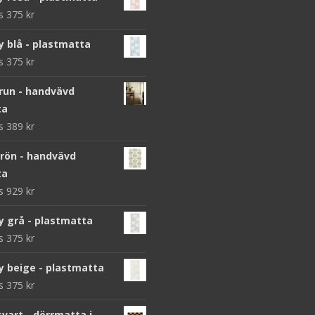
ws
375
kr
y blå - plastmatta
ws
375
kr
brun - handvävd
ta
ws
389
kr
grön - handvävd
ta
ws
929
kr
y grå - plastmatta
ws
375
kr
y beige - plastmatta
ws
375
kr
vart - dörrmatta i