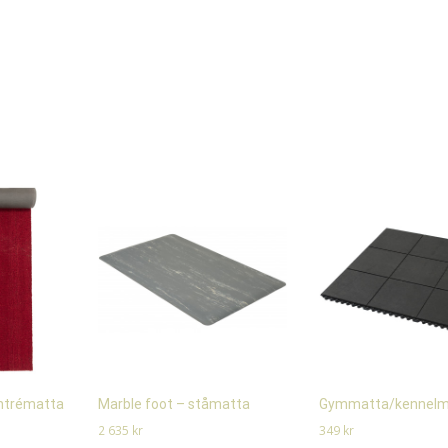
entrématta
Marble foot – ståmatta
Gymmatta/kennelm
2 635
kr
349
kr