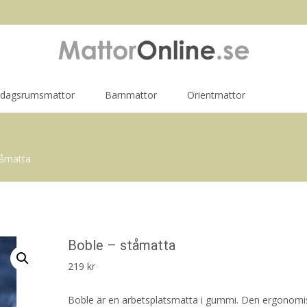
rdagsrumsmattor
Barnmattor
Orientmattor
tåmatta
Boble – ståmatta
219
kr
Boble är en arbetsplatsmatta i gummi. Den ergonomi