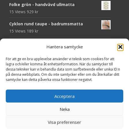
Folke grön - handvävd ullmatta
15 Views
929
kr
Cyklon rund taupe - badrumsmatta
15 Views
189
kr
Chess svart - dörrmatta i kokos
Hantera samtycke
14 Views
199
kr
För att ge en bra upplevelse använder vi teknik som cookies för att
Seventy grå - plastmatta
lagra och/eller komma åt enhetsinformation. När du samtycker till
14 Views
375
kr
dessa tekniker kan vi behandla data som surfbeteende eller unika ID:n
på denna webbplats. Om du inte samtycker eller om du återkallar ditt
samtycke kan detta påverka vissa funktioner negativt.
Välkommen - dörrmatta i kokos
14 Views
199
kr
Acceptera
Seventy beige - plastmatta
14 Views
375
kr
Neka
Copyright © MattorOnline.se
Visa preferenser
Powered by WordPress
, Theme
i-craft
by TemplatesNext.