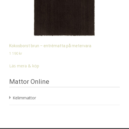
Kokosborst brun – entrématta på metervara
1 190
kr
Läs mera & köp
Mattor Online
Kelimmattor