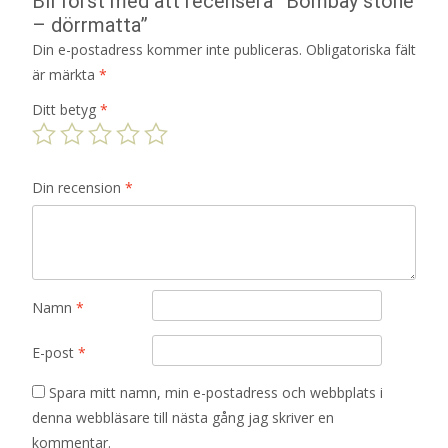
Bli först med att recensera ”Bombay stone
– dörrmatta”
Din e-postadress kommer inte publiceras.
Obligatoriska fält
är märkta
*
Ditt betyg
*
Din recension
*
Namn
*
E-post
*
Spara mitt namn, min e-postadress och webbplats i
denna webbläsare till nästa gång jag skriver en
kommentar.