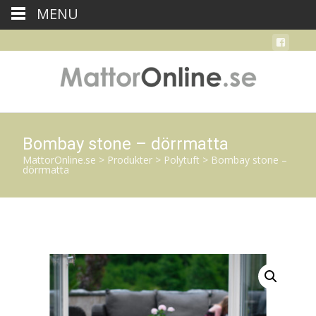
MENU
Bombay stone – dörrmatta
MattorOnline.se
>
Produkter
>
Polytuft
>
Bombay stone –
dörrmatta