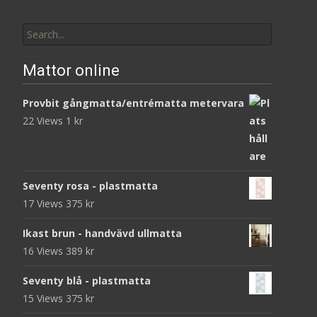
Search
for:
Mattor online
Provbit gångmatta/entrématta metervara
22 Views
1
kr
Seventy rosa - plastmatta
17 Views
375
kr
Ikast brun - handvävd ullmatta
16 Views
389
kr
Seventy blå - plastmatta
15 Views
375
kr