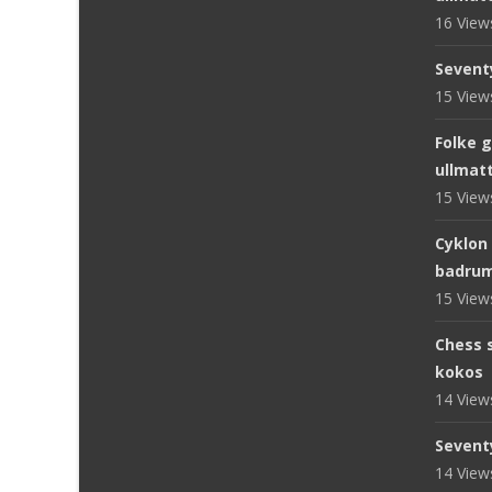
16 Vie
Sevent
15 Vie
Folke 
ullmat
15 Vie
Cyklon
badru
15 Vie
Chess s
kokos
14 Vie
Sevent
14 Vie