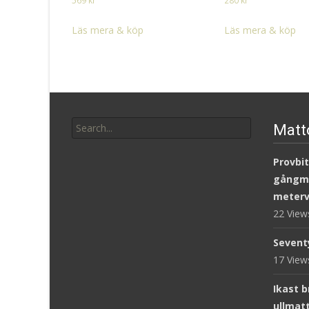
569
kr
280
kr
Läs mera & köp
Läs mera & köp
Search
Matt
for:
Provbit
gångm
meterv
22 Vie
Sevent
17 Vie
Ikast 
ullmat