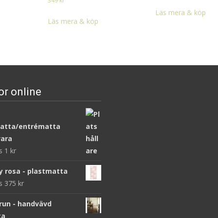
349
kr
Läs mera & köp
Läs mera & köp
or online
atta/entrématta
ara
ws
1
kr
y rosa - plastmatta
ws
375
kr
brun - handvävd
ta