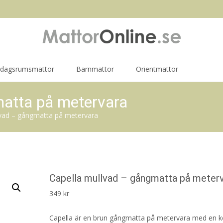
rdagsrumsmattor
Barnmattor
Orientmattor
matta på metervara
lvad – gångmatta på metervara
Capella mullvad – gångmatta på meter
349
kr
Capella är en brun gångmatta på metervara med en k