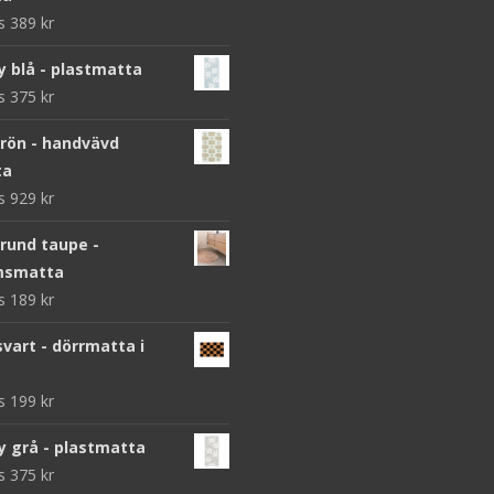
ws
389
kr
y blå - plastmatta
ws
375
kr
grön - handvävd
ta
ws
929
kr
 rund taupe -
msmatta
ws
189
kr
vart - dörrmatta i
ws
199
kr
y grå - plastmatta
ws
375
kr