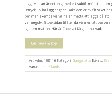
lugg. Mattan är entonig med ett subtilt mönster som 
uttryck i olika lugglängder. Baksidan är av filt vilket pa
om man exempelvis vill ha en matta att lägga på ett
värmegolv, filtbaksidan tillåter då värmen att passera
igenom mattan. Här är Capella i färgen mullvad.
Läs mera & köp
Artikelnr:
108116
Kategori:
Gångmatta
Etikett:
Kilan
Varumärke:
Kilands