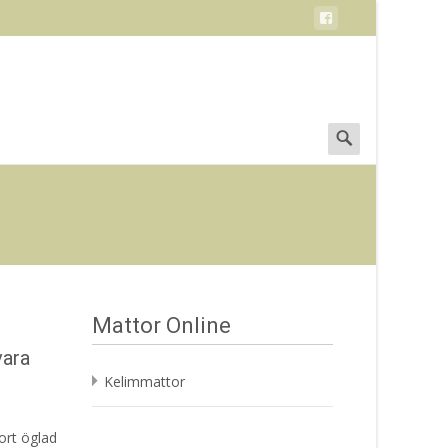
Search
for:
Mattor Online
vara
Kelimmattor
ort öglad