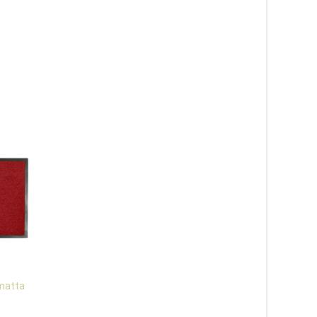
ématta
Apex röd – gångmatta
Apex beige – gångm
metervara
metervara