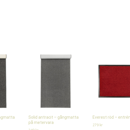
ångmatta
Solid antracit – gångmatta
Everest röd – entr
på metervara
279
kr