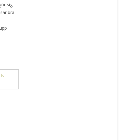
gör sig
ssar bra
 upp
ds