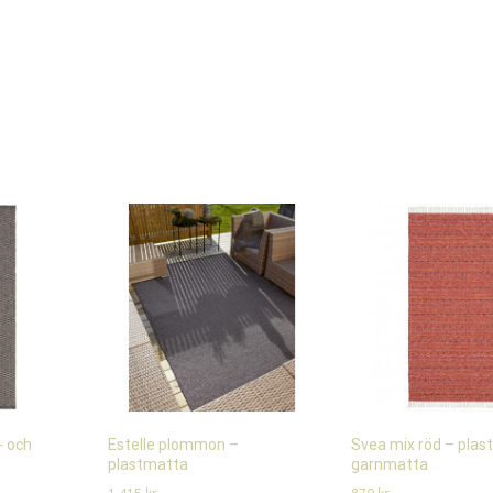
- och
Estelle plommon –
Svea mix röd – plast
plastmatta
garnmatta