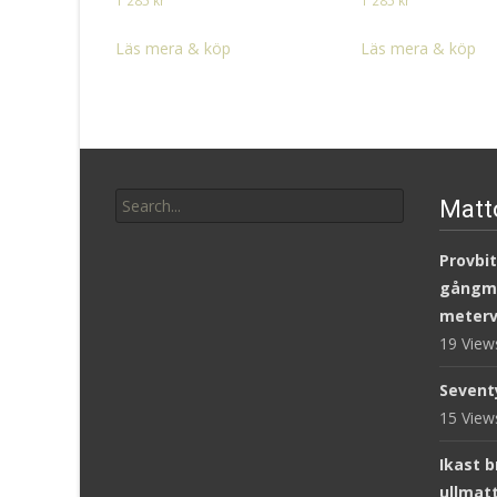
1 285
kr
1 285
kr
Läs mera & köp
Läs mera & köp
Search
Matt
for:
Provbit
gångm
meterv
19 Vie
Sevent
15 Vie
Ikast 
ullmat