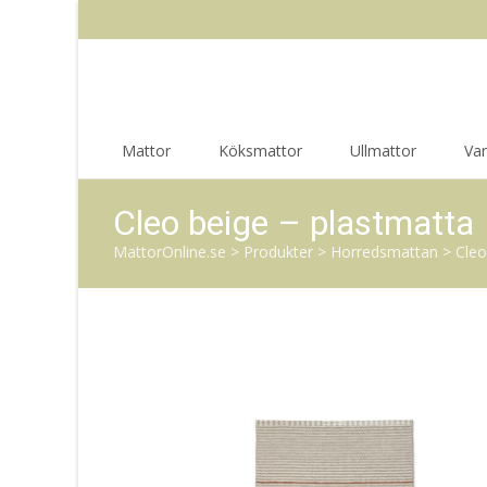
Skip
Mattor
Köksmattor
Ullmattor
Va
to
content
Cleo beige – plastmatta
MattorOnline.se
>
Produkter
>
Horredsmattan
>
Cleo