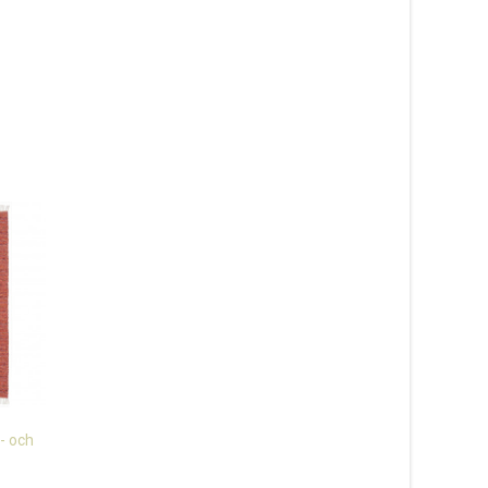
- och
Alice mix offwhite – plast-
Astor oliv – plastmat
och garnmatta
760
kr