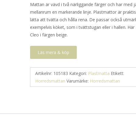
Mattan är vävd i två närliggande färger och har med 
mellanrum en markerande linje. Plastmattor är prakti
lätta att tvätta och hålla rena. De passar också utmärk
exempelvis köket, som i tvättstugan eller i hallen. Här
Cleo i färgen beige.
Läs mera & köp
Artikelnr:
105183
Kategori:
Plastmatta
Etikett:
Horredsmattan
Varumärke:
Horredsmattan