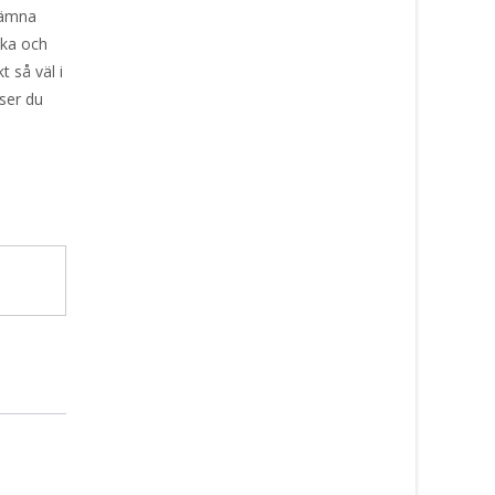
jämna
ska och
t så väl i
 ser du