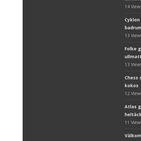
14 Vie
Cyklon
badru
13 Vie
Folke 
ullmat
13 Vie
Chess s
kokos
12 Vie
Atlas g
heltäc
11 Vie
Välkom