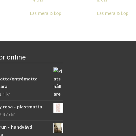
1 415
kr
870
kr
Läs mera & köp
Läs mera & köp
or online
atta/entrématta
ara
ws
1
kr
y rosa - plastmatta
ws
375
kr
brun - handvävd
ta