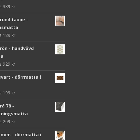
ws
389
kr
 rund taupe -
msmatta
ws
189
kr
grön - handvävd
ta
ws
929
kr
vart - dörrmatta i
ws
199
kr
rå 78 -
kningsmatta
ws
209
kr
men - dörrmatta i