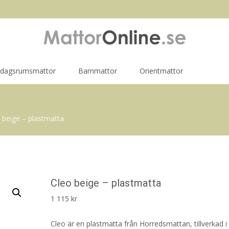
rdagsrumsmattor
Barnmattor
Orientmattor
 beige – plastmatta
Cleo beige – plastmatta
1 115
kr
Cleo är en plastmatta från Horredsmattan, tillverkad i 