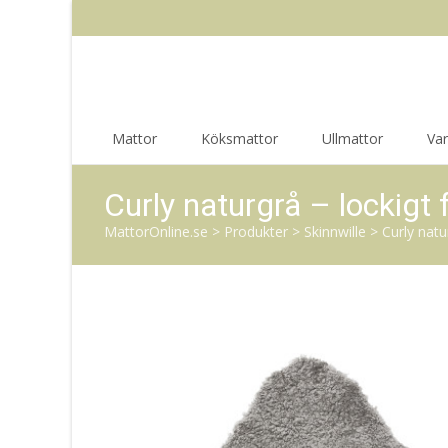
Skip
Mattor
Köksmattor
Ullmattor
Va
to
content
Curly naturgrå – lockigt 
MattorOnline.se
>
Produkter
>
Skinnwille
>
Curly natu