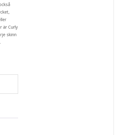
 också
cket,
ller
r är Curly
rje skinn
.