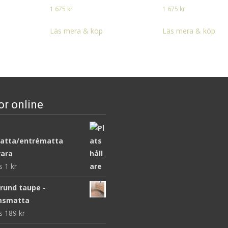
1 675
kr
1 675
kr
Läs mera & köp
Läs mera & köp
or online
atta/entrématta
ara
ws
1
kr
 rund taupe -
msmatta
ws
189
kr