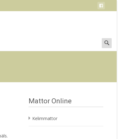
Search
for:
Mattor Online
Kelimmattor
päls.