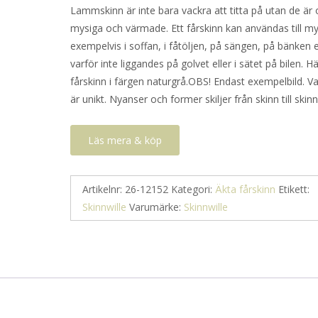
Lammskinn är inte bara vackra att titta på utan de är
mysiga och värmade. Ett fårskinn kan användas till my
exempelvis i soffan, i fåtöljen, på sängen, på bänken e
varför inte liggandes på golvet eller i sätet på bilen. Hä
fårskinn i färgen naturgrå.OBS! Endast exempelbild. Va
är unikt. Nyanser och former skiljer från skinn till skinn
Läs mera & köp
Artikelnr:
26-12152
Kategori:
Äkta fårskinn
Etikett:
Skinnwille
Varumärke:
Skinnwille