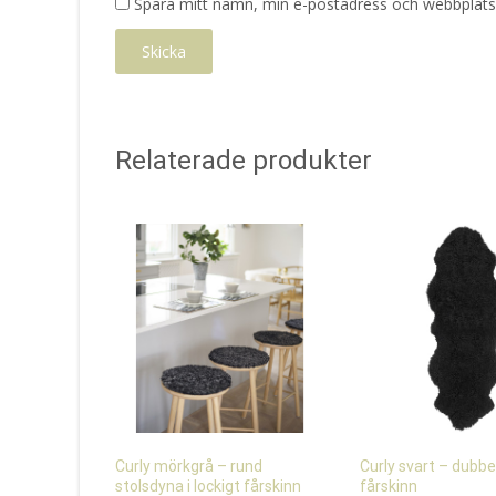
Spara mitt namn, min e-postadress och webbplats 
Relaterade produkter
Curly mörkgrå – rund
Curly svart – dubbel
stolsdyna i lockigt fårskinn
fårskinn