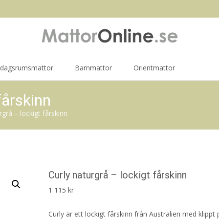
rdagsrumsmattor
Barnmattor
Orientmattor
fårskinn
rgrå – lockigt fårskinn
Curly naturgrå – lockigt fårskinn
1 115
kr
Curly är ett lockigt fårskinn från Australien med klippt 