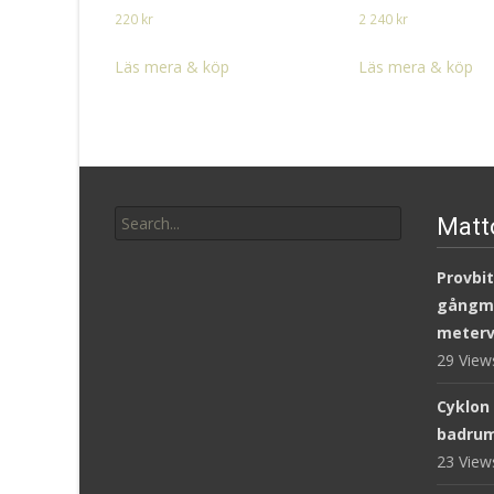
220
kr
2 240
kr
Läs mera & köp
Läs mera & köp
Search
Matt
for:
Provbit
gångm
meterv
29 Vie
Cyklon
badru
23 Vie