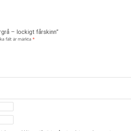
rgrå – lockigt fårskinn”
ska fält är märkta
*