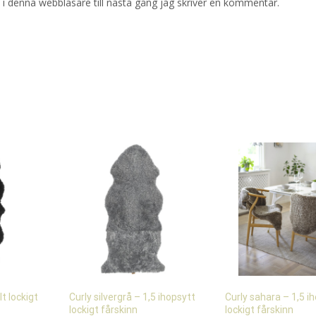
i denna webbläsare till nästa gång jag skriver en kommentar.
t lockigt
Curly silvergrå – 1,5 ihopsytt
Curly sahara – 1,5 i
lockigt fårskinn
lockigt fårskinn