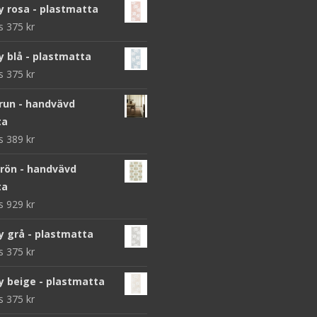
y rosa - plastmatta
ws
375
kr
y blå - plastmatta
ws
375
kr
brun - handvävd
ta
ws
389
kr
grön - handvävd
ta
ws
929
kr
y grå - plastmatta
ws
375
kr
y beige - plastmatta
ws
375
kr