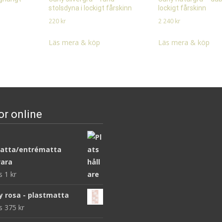
stolsdyna i lockigt fårskinn
lockigt fårskinn
220
kr
2 240
kr
Läs mera & köp
Läs mera & köp
or online
atta/entrématta
ara
ws
1
kr
y rosa - plastmatta
ws
375
kr