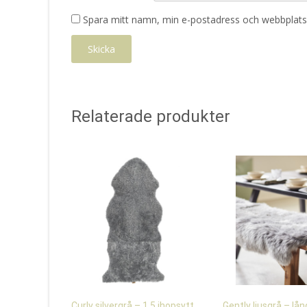
Spara mitt namn, min e-postadress och webbplats 
Relaterade produkter
Curly silvergrå – 1,5 ihopsytt
Gently ljusgrå – lån