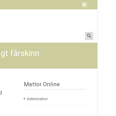
Search
for:
gt fårskinn
Mattor Online
d
Kelimmattor