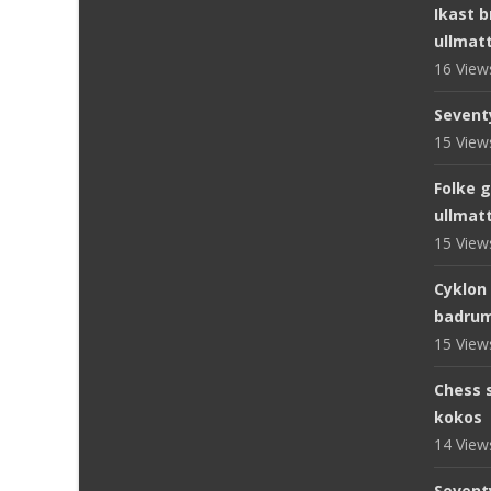
Ikast 
ullmat
16 Vie
Sevent
15 Vie
Folke 
ullmat
15 Vie
Cyklon
badru
15 Vie
Chess s
kokos
14 Vie
Sevent