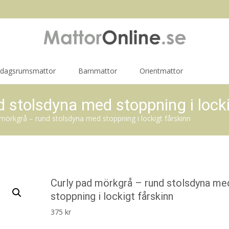
rdagsrumsmattor
Barnmattor
Orientmattor
 stolsdyna med stoppning i locki
mörkgrå – rund stolsdyna med stoppning i lockigt fårskinn
Curly pad mörkgrå – rund stolsdyna me
stoppning i lockigt fårskinn
375
kr