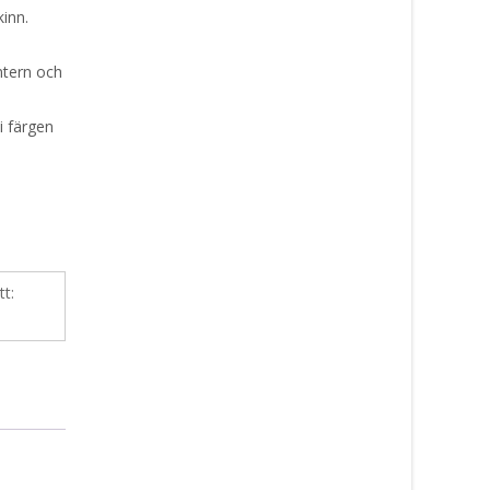
kinn.
m
ntern och
i färgen
tt: