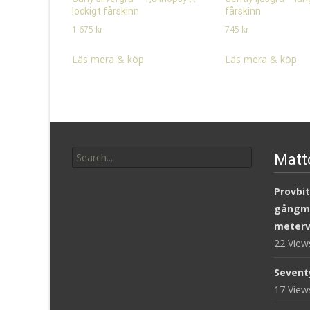
lockigt fårskinn
fårskinn
1 675
kr
745
kr
Läs mera & köp
Läs mera & köp
Search
Matt
for:
Provbit
gångm
meterv
22 Vie
Sevent
17 Vie