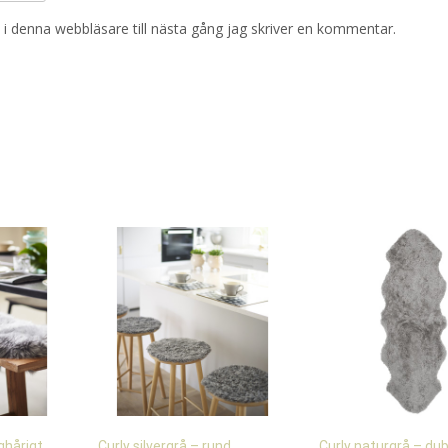
i denna webbläsare till nästa gång jag skriver en kommentar.
ghårigt
Curly silvergrå – rund
Curly naturgrå – du