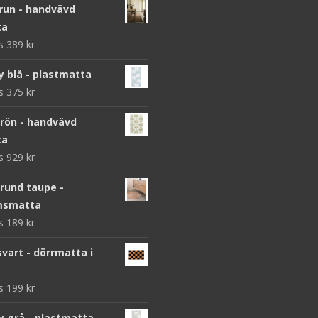
brun - handvävd
ta
ws
389
kr
y blå - plastmatta
ws
375
kr
grön - handvävd
ta
ws
929
kr
 rund taupe -
msmatta
ws
189
kr
vart - dörrmatta i
ws
199
kr
y grå - plastmatta