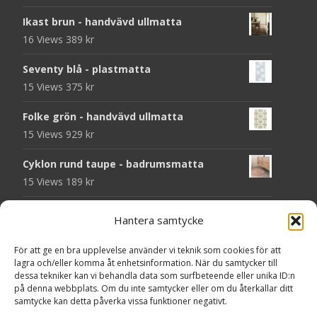
Ikast brun - handvävd ullmatta
16 Views
389
kr
Seventy blå - plastmatta
15 Views
375
kr
Folke grön - handvävd ullmatta
15 Views
929
kr
Cyklon rund taupe - badrumsmatta
15 Views
189
kr
Chess svart - dörrmatta i kokos
Hantera samtycke
14 Views
199
kr
För att ge en bra upplevelse använder vi teknik som cookies för att
Seventy grå - plastmatta
lagra och/eller komma åt enhetsinformation. När du samtycker till
14 Views
375
kr
dessa tekniker kan vi behandla data som surfbeteende eller unika ID:n
på denna webbplats. Om du inte samtycker eller om du återkallar ditt
samtycke kan detta påverka vissa funktioner negativt.
Välkommen - dörrmatta i kokos