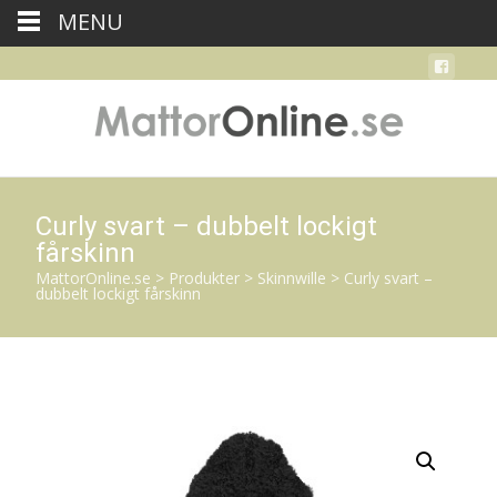
MENU
Curly svart – dubbelt lockigt
fårskinn
MattorOnline.se
>
Produkter
>
Skinnwille
>
Curly svart –
dubbelt lockigt fårskinn