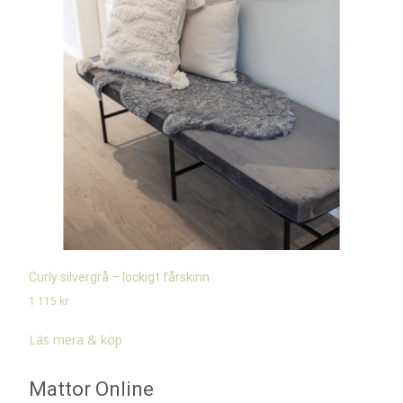
Curly silvergrå – lockigt fårskinn
1 115
kr
Läs mera & köp
Mattor Online