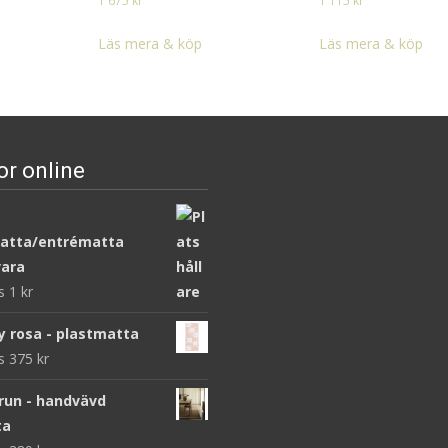
1 675
kr
1 115
kr
Läs mera & köp
Läs mera & köp
or online
atta/entrématta
ara
ws
1
kr
y rosa - plastmatta
ws
375
kr
brun - handvävd
ta