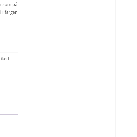
fan som på
 i färgen
tikett: