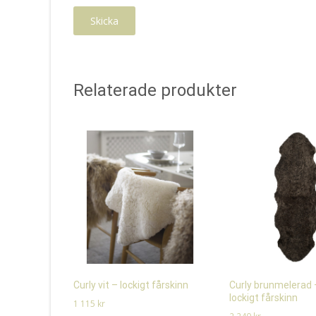
Relaterade produkter
Curly vit – lockigt fårskinn
Curly brunmelerad 
lockigt fårskinn
1 115
kr