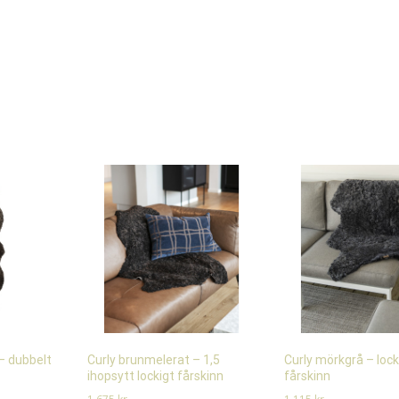
– dubbelt
Curly brunmelerat – 1,5
Curly mörkgrå – lock
ihopsytt lockigt fårskinn
fårskinn