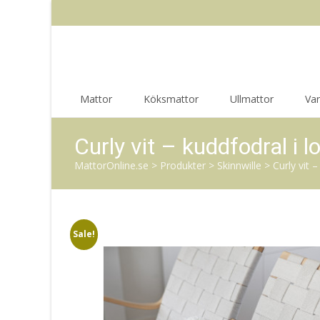
Skip
Mattor
Köksmattor
Ullmattor
Va
to
content
Curly vit – kuddfodral i l
MattorOnline.se
>
Produkter
>
Skinnwille
>
Curly vit –
Sale!