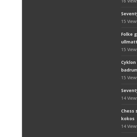
16 Vie
Sevent
15 Vie
Folke 
ullmat
15 Vie
Cyklon
badru
15 Vie
Sevent
14 Vie
Chess s
kokos
14 Vie