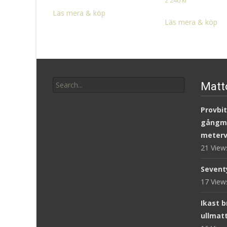
2 240
kr
Läs mera & köp
Läs mera & köp
Search
Matt
for:
Provbit
gångm
meterv
21 Vie
Sevent
17 Vie
Ikast 
ullmat