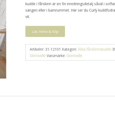
kudde i fårskinn är en fin inredningsdetalj såväl i sof
var:
är:
sängen eller i barnrummet. Här ser du Curly kuddfodral
825 kr.
578 kr.
vit.
Läs mera & köp
Artikelnr:
31-12101
Kategori:
Äkta fårskinnskudde
E
Skinnwille
Varumärke:
Skinnwille