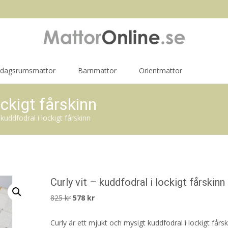
rdagsrumsmattor
Barnmattor
Orientmattor
ockigt fårskinn
 kuddfodral i lockigt fårskinn
Curly vit – kuddfodral i lockigt fårskinn
Det
Det
825
kr
578
kr
ursprungliga
nuvarande
Curly är ett mjukt och mysigt kuddfodral i lockigt fårsk
priset
priset