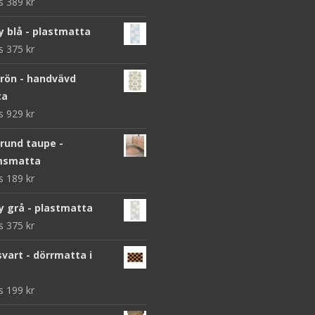
ws
389
kr
y blå - plastmatta
ws
375
kr
grön - handvävd
ta
ws
929
kr
 rund taupe -
msmatta
ws
189
kr
y grå - plastmatta
ws
375
kr
vart - dörrmatta i
ws
199
kr