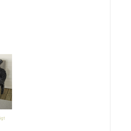
igt
Curly vit – 1,5 ihopsytt lockigt
Curly svart – dubbelt 
fårskinn
fårskinn