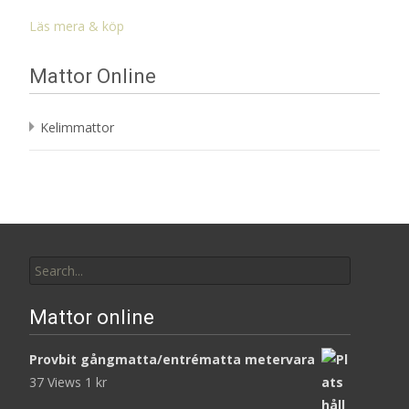
Läs mera & köp
Mattor Online
Kelimmattor
Search
for:
Mattor online
Provbit gångmatta/entrématta metervara
37 Views
1
kr