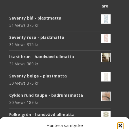
Seventy blå - plastmatta
31 Views
375
kr
Seventy rosa - plastmatta
31 Views
375
kr
Ikast brun - handvävd ullmatta
31 Views
389
kr
Seventy beige - plastmatta
30 Views
375
kr
Cyklon rund taupe - badrumsmatta
30 Views
189
kr
Folke grön - handvävd ullmatta
29 Views
929
kr
Hantera samtycke