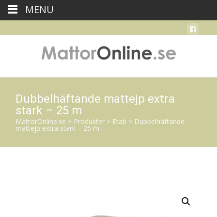
MENU
Dubbelhäftande mattejp extra
stark – 25 m
MattorOnline.se
>
Produkter
>
Etab
>
Dubbelhäftande
mattejp extra stark – 25 m