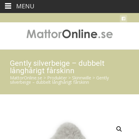
MENU
Gently silverbeige – dubbelt
långhårigt fårskinn
MattorOnline.se
>
Produkter
>
Skinnwille
>
Gently
silverbeige – dubbelt långhårigt fårskinn