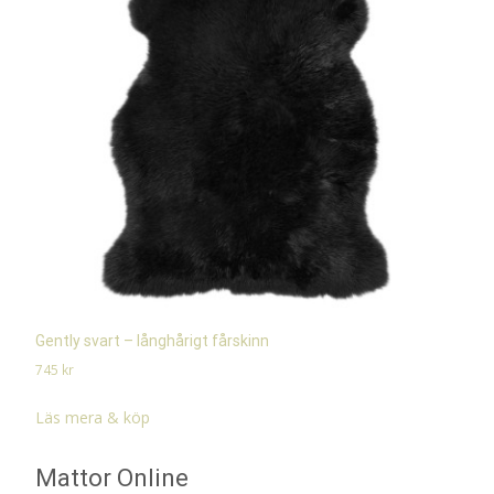
Gently svart – långhårigt fårskinn
745
kr
Läs mera & köp
Mattor Online