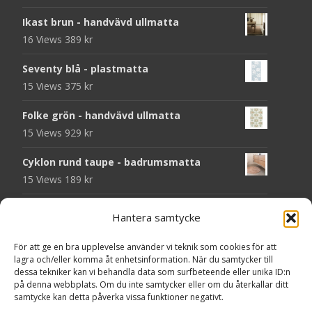
Ikast brun - handvävd ullmatta
16 Views
389
kr
Seventy blå - plastmatta
15 Views
375
kr
Folke grön - handvävd ullmatta
15 Views
929
kr
Cyklon rund taupe - badrumsmatta
15 Views
189
kr
Chess svart - dörrmatta i kokos
Hantera samtycke
14 Views
199
kr
För att ge en bra upplevelse använder vi teknik som cookies för att
Seventy grå - plastmatta
lagra och/eller komma åt enhetsinformation. När du samtycker till
14 Views
375
kr
dessa tekniker kan vi behandla data som surfbeteende eller unika ID:n
på denna webbplats. Om du inte samtycker eller om du återkallar ditt
samtycke kan detta påverka vissa funktioner negativt.
Välkommen - dörrmatta i kokos