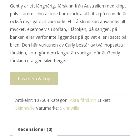
Gently är ett långhårigt fårskinn från Australien med klippt
päls. Lammskinn är inte bara vackra att titta på utan de är
också mysiga och värmade. Ett fårskinn kan användas till
mycket, exempelvis i soffan, i fåtöljen, på sängen, på
bänken eller varför inte liggandes på golvet eller i sätet på
bilen. Den här variatnen av Curly består av två ihopsatta
fårskinn, som gör dem längre än vanliga. Här är Gently
fårskinn i färgen silverbeige.
Läs mera & köp
Artikelnr:
107604
Kategori:
Äkta fårskinn
Etikett:
Skinnwille
Varumärke:
Skinnwille
Recensioner (0)