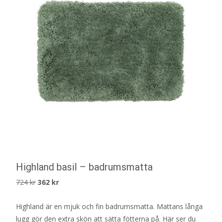
Highland basil – badrumsmatta
Det
Det
724
kr
362
kr
ursprungliga
nuvarande
Highland är en mjuk och fin badrumsmatta. Mattans långa
priset
priset
lugg gör den extra skön att sätta fötterna på. Här ser du
var:
är: