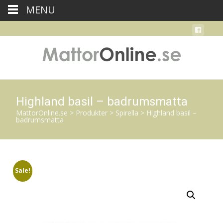
MENU
Highland basil – badrumsmatta
MattorOnline.se
>
Produkter
>
Spirella
>
Highland basil –
badrumsmatta
Sale!