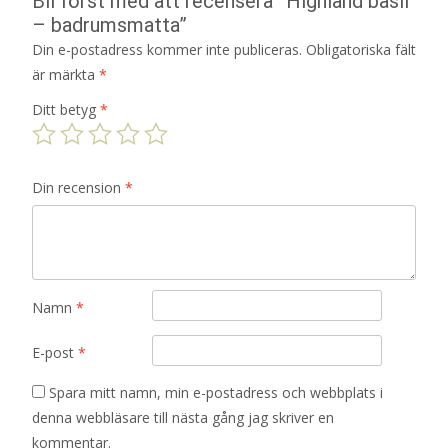
Bli först med att recensera ”Highland basil
– badrumsmatta”
Din e-postadress kommer inte publiceras.
Obligatoriska fält
är märkta
*
Ditt betyg
*
Din recension
*
Namn
*
E-post
*
Spara mitt namn, min e-postadress och webbplats i
denna webbläsare till nästa gång jag skriver en
kommentar.