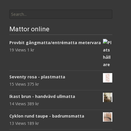
Search
for:
Mattor online
Provbit gångmatta/entrématta metervara
19 Views
1
kr
Seventy rosa - plastmatta
15 Views
375
kr
Ikast brun - handvävd ullmatta
14 Views
389
kr
Cyklon rund taupe - badrumsmatta
13 Views
189
kr