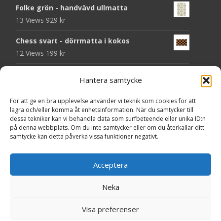
Folke grön - handvävd ullmatta
13 Views
929
kr
Chess svart - dörrmatta i kokos
12 Views
199
kr
Atlas grå 78 - heltäckningsmatta
Hantera samtycke
11 Views
209
kr
För att ge en bra upplevelse använder vi teknik som cookies för att
Välkommen - dörrmatta i kokos
lagra och/eller komma åt enhetsinformation. När du samtycker till
11 Views
199
kr
dessa tekniker kan vi behandla data som surfbeteende eller unika ID:n
på denna webbplats. Om du inte samtycker eller om du återkallar ditt
samtycke kan detta påverka vissa funktioner negativt.
Seventy beige - plastmatta
11 Views
375
kr
Acceptera
Seventy grå - plastmatta
10 Views
375
kr
Neka
Copyright © MattorOnline.se
Visa preferenser
Powered by WordPress
, Theme
i-craft
by TemplatesNext.