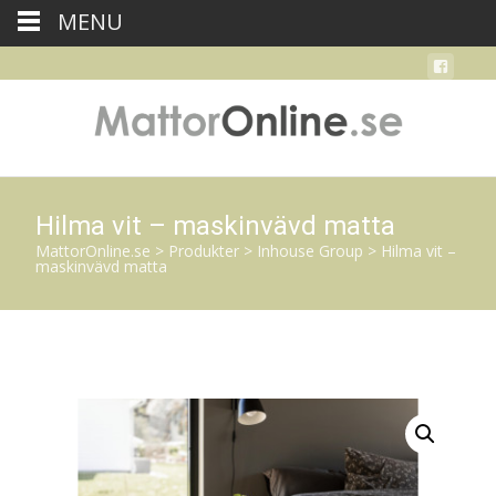
MENU
Hilma vit – maskinvävd matta
MattorOnline.se
>
Produkter
>
Inhouse Group
>
Hilma vit –
maskinvävd matta