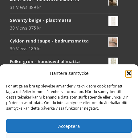
31 Views
389
kr
Seventy beige - plastmatta
30 Views
375
kr
Cyklon rund taupe - badrumsmatta
30 Views
189
kr
Folke grön - handvävd ullmatta
29 Views
929
kr
Hantera samtycke
Seventy grön - plastmatta
För att ge en bra upplevelse använder vi teknik som cookies för att
28 Views
375
kr
lagra och/eller komma åt enhetsinformation. När du samtycker till
dessa tekniker kan vi behandla data som surfbeteende eller unika ID:n
Solliden rund dark green - handvävd
på denna webbplats. Om du inte samtycker eller om du återkallar ditt
samtycke kan detta påverka vissa funktioner negativt.
ullmatta
27 Views
790
kr
Acceptera
Seventy grå - plastmatta