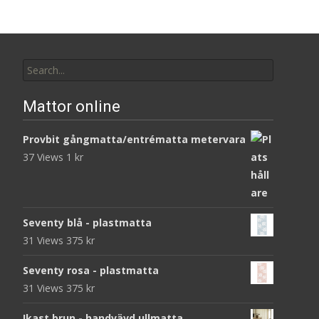
Search
for:
Mattor online
Provbit gångmatta/entrématta metervara
37 Views
1
kr
Seventy blå - plastmatta
31 Views
375
kr
Seventy rosa - plastmatta
31 Views
375
kr
Ikast brun - handvävd ullmatta