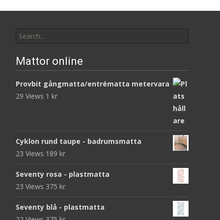
Search
for:
Mattor online
Provbit gångmatta/entrématta metervara
29 Views
1
kr
Cyklon rund taupe - badrumsmatta
23 Views
189
kr
Seventy rosa - plastmatta
23 Views
375
kr
Seventy blå - plastmatta
22 Views
375
kr