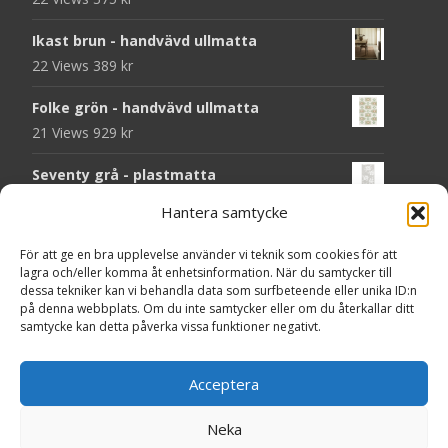
Ikast brun - handvävd ullmatta
22 Views
389
kr
Folke grön - handvävd ullmatta
21 Views
929
kr
Seventy grå - plastmatta
20 Views
375
kr
Hantera samtycke
Seventy beige - plastmatta
För att ge en bra upplevelse använder vi teknik som cookies för att
20 Views
375
kr
lagra och/eller komma åt enhetsinformation. När du samtycker till
dessa tekniker kan vi behandla data som surfbeteende eller unika ID:n
Chess svart - dörrmatta i kokos
på denna webbplats. Om du inte samtycker eller om du återkallar ditt
samtycke kan detta påverka vissa funktioner negativt.
18 Views
199
kr
Solliden rund dark green - handvävd
Acceptera
ullmatta
18 Views
790
kr
Neka