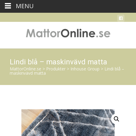
MENU
Lindi blå – maskinvävd matta
MattorOnline.se
>
Produkter
>
Inhouse Group
>
Lindi blå –
maskinvävd matta