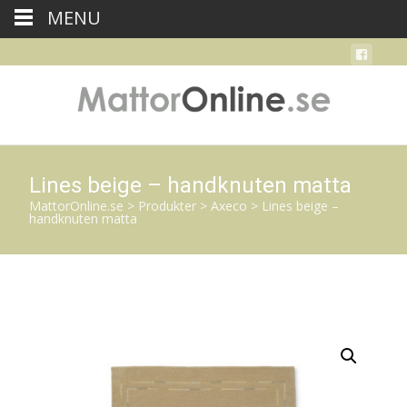
MENU
Lines beige – handknuten matta
MattorOnline.se
>
Produkter
>
Axeco
>
Lines beige –
handknuten matta