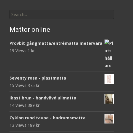
Search
for:
Mattor online
Provbit gångmatta/entrématta metervara
19 Views
1
kr
Seventy rosa - plastmatta
15 Views
375
kr
Ikast brun - handvävd ullmatta
14 Views
389
kr
Cyklon rund taupe - badrumsmatta
13 Views
189
kr