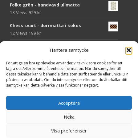
Folke grön - handvävd ullmatta
13 Views
929
kr
Chess svart - dörrmatta i kokos
12 Views
199
kr
Atlas grå 78 - heltäckningsmatta
Hantera samtycke
11 Views
209
kr
För att ge en bra upplevelse använder vi teknik som cookies för att
Välkommen - dörrmatta i kokos
lagra och/eller komma åt enhetsinformation. När du samtycker till
11 Views
199
kr
dessa tekniker kan vi behandla data som surfbeteende eller unika ID:n
på denna webbplats. Om du inte samtycker eller om du återkallar ditt
samtycke kan detta påverka vissa funktioner negativt.
Seventy beige - plastmatta
11 Views
375
kr
Acceptera
Seventy grå - plastmatta
10 Views
375
kr
Neka
Copyright © MattorOnline.se
Visa preferenser
Powered by WordPress
, Theme
i-craft
by TemplatesNext.