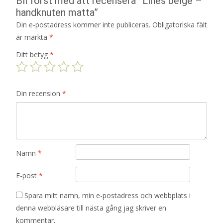
Bli först med att recensera ”Lines beige –
handknuten matta”
Din e-postadress kommer inte publiceras.
Obligatoriska fält
är märkta
*
Ditt betyg
*
Din recension
*
Namn
*
E-post
*
Spara mitt namn, min e-postadress och webbplats i
denna webbläsare till nästa gång jag skriver en
kommentar.