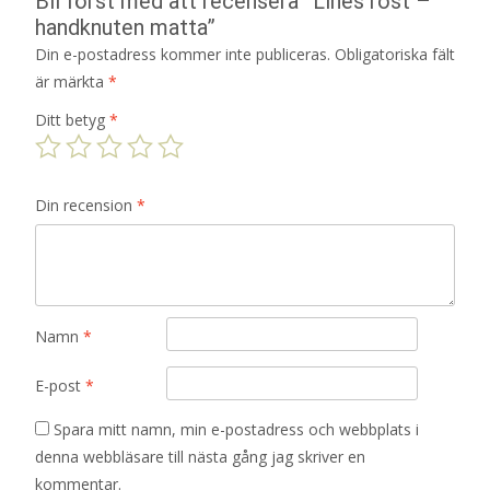
Bli först med att recensera ”Lines rost –
handknuten matta”
Din e-postadress kommer inte publiceras.
Obligatoriska fält
är märkta
*
Ditt betyg
*
Din recension
*
Namn
*
E-post
*
Spara mitt namn, min e-postadress och webbplats i
denna webbläsare till nästa gång jag skriver en
kommentar.