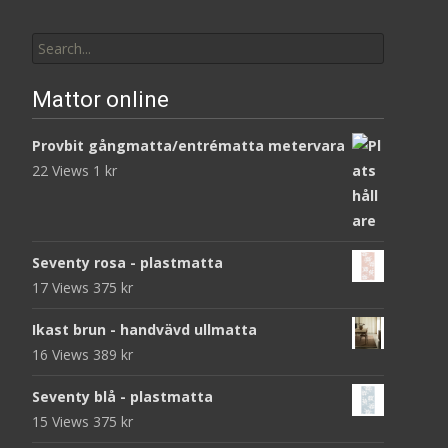
Search
for:
Mattor online
Provbit gångmatta/entrématta metervara
22 Views
1
kr
Seventy rosa - plastmatta
17 Views
375
kr
Ikast brun - handvävd ullmatta
16 Views
389
kr
Seventy blå - plastmatta
15 Views
375
kr