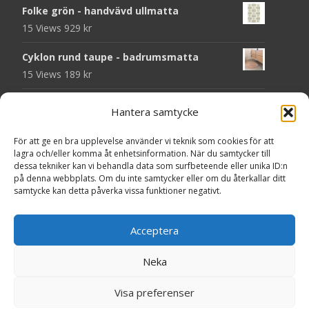
Folke grön - handvävd ullmatta
15 Views
929
kr
Cyklon rund taupe - badrumsmatta
15 Views
189
kr
Chess svart - dörrmatta i kokos
Hantera samtycke
14 Views
199
kr
För att ge en bra upplevelse använder vi teknik som cookies för att
Seventy grå - plastmatta
lagra och/eller komma åt enhetsinformation. När du samtycker till
14 Views
375
kr
dessa tekniker kan vi behandla data som surfbeteende eller unika ID:n
på denna webbplats. Om du inte samtycker eller om du återkallar ditt
samtycke kan detta påverka vissa funktioner negativt.
Välkommen - dörrmatta i kokos
14 Views
199
kr
Acceptera
Seventy beige - plastmatta
14 Views
375
kr
Neka
Copyright © MattorOnline.se
Visa preferenser
Powered by WordPress
, Theme
i-craft
by TemplatesNext.