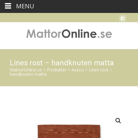
MENU
Lines rost – handknuten matta
MattorOnline.se
>
Produkter
>
Axeco
>
Lines rost –
handknuten matta