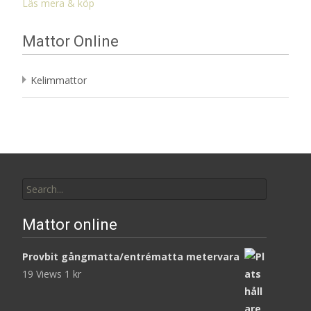
Läs mera & köp
Mattor Online
Kelimmattor
Search
for:
Mattor online
Provbit gångmatta/entrématta metervara
19 Views
1
kr