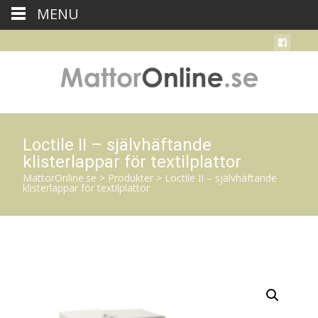
MENU
Loctile II – självhäftande
klisterlappar för textilplattor
MattorOnline.se
>
Produkter
>
Loctile II – självhäftande
klisterlappar för textilplattor