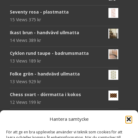
Seventy rosa - plastmatta
15 Views
375
kr
Ikast brun - handvävd ullmatta
14 Views
389
kr
Cyklon rund taupe - badrumsmatta
13 Views
189
kr
Folke grön - handvävd ullmatta
13 Views
929
kr
Chess svart - dörrmatta i kokos
12 Views
199
kr
Atlas grå 78 - heltäckningsmatta
Hantera samtycke
11 Views
209
kr
För att ge en bra upplevelse använder vi teknik som cookies för att
Välkommen - dörrmatta i kokos
lagra och/eller komma åt enhetsinformation. När du samtycker till