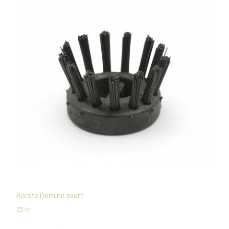
Borste Domino svart
25
kr