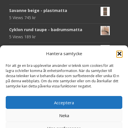
Savanne beige - plastmatta
5 Views
745
kr
Cyklon rund taupe - badrumsmatta
5 Views
189
kr
Folke grön - handvävd ullmatta
Hantera samtycke
5 Views
929
kr
För att ge en bra upplevelse använder vi teknik som cookies för att
Atlas grå 78 - heltäckningsmatta
lagra och/eller komma åt enhetsinformation. När du samtycker till
4 Views
209
kr
dessa tekniker kan vi behandla data som surfbeteende eller unika ID:n
på denna webbplats. Om du inte samtycker eller om du återkallar ditt
samtycke kan detta påverka vissa funktioner negativt.
Seventy beige - plastmatta
4 Views
375
kr
Acceptera
Chess svart - dörrmatta i kokos
4 Views
199
kr
Neka
Copyright © MattorOnline.se