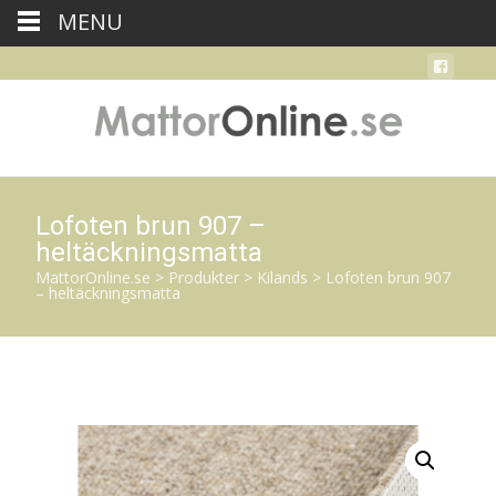
MENU
Lofoten brun 907 –
heltäckningsmatta
MattorOnline.se
>
Produkter
>
Kilands
>
Lofoten brun 907
– heltäckningsmatta