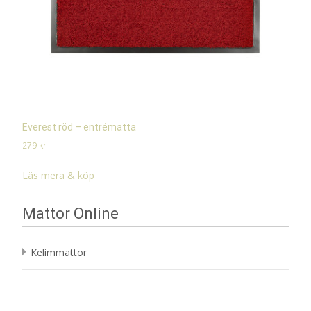
Everest röd – entrématta
279
kr
Läs mera & köp
Mattor Online
Kelimmattor