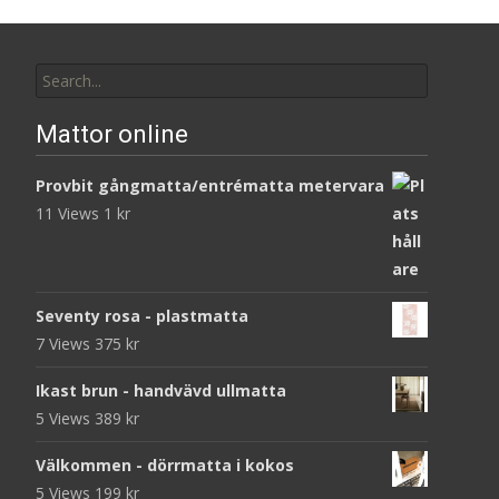
Search
for:
Mattor online
Provbit gångmatta/entrématta metervara
11 Views
1
kr
Seventy rosa - plastmatta
7 Views
375
kr
Ikast brun - handvävd ullmatta
5 Views
389
kr
Välkommen - dörrmatta i kokos
5 Views
199
kr