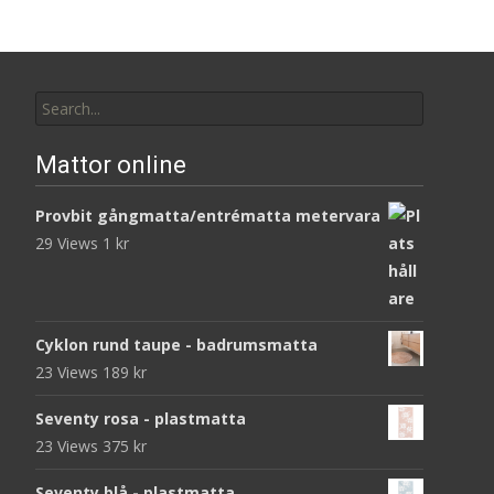
Search
for:
Mattor online
Provbit gångmatta/entrématta metervara
29 Views
1
kr
Cyklon rund taupe - badrumsmatta
23 Views
189
kr
Seventy rosa - plastmatta
23 Views
375
kr
Seventy blå - plastmatta