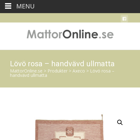
MENU
Lövö rosa – handvävd ullmatta
MattorOnline.se
>
Produkter
>
Axeco
>
Lövö rosa –
handvävd ullmatta