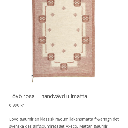
Lövö rosa – handvävd ullmatta
6 990
kr
Lövö &aumlr en klassisk r&oumlllakansmatta fr&aringn det
svenska designf&oumlretaget Axeco. Mattan &aumlr