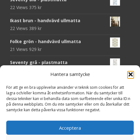
22 Views
375
kr
Ikast brun - handvävd ullmatta
22 Views
389
kr
Folke grön - handvävd ullmatta
21 Views
929
kr
Seventy grå - plastmatta
20 Views
375
kr
Hantera samtycke
Seventy beige - plastmatta
För att ge en bra upplevelse använder vi teknik som cookies för att
20 Views
375
kr
lagra och/eller komma åt enhetsinformation. När du samtycker till
dessa tekniker kan vi behandla data som surfbeteende eller unika ID:n
Chess svart - dörrmatta i kokos
på denna webbplats. Om du inte samtycker eller om du återkallar ditt
samtycke kan detta påverka vissa funktioner negativt.
18 Views
199
kr
Solliden rund dark green - handvävd
Acceptera
ullmatta