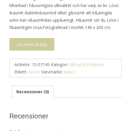
tillverkad i h&oumlgsta ullkvalitet och har varp av lin. Lövö
&aumlr dubbelv&aumlvd vilket g&oumlr att b&aringda
sidor kan v&aumlndas upp&aringt. H&aumlr ser du Lövö i
f&aumlrgen rosa.Fotograferad i storlek 140 x 200 cm.
Läs mera & köp
Artikelnr:
15-07145
Kategori:
Ullmatta (röllakan)
Etikett:
Axeco
Varumärke:
Axeco
Recensioner (0)
Recensioner