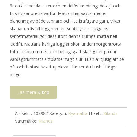
är en älskad klassiker och en tidlös inredningsdetalj, och
Lush visar precis varför. Mattan har vävts med en
blandning av både tunnare och lite kraftigare garn, vilket
skapar en livfull lugg med en subtil lyster. Luggens
syntetmaterial gör dessutom denna fluffiga matta helt
luddfri. Mattans härliga lugg är skön under morgontrötta
fötter i sovrummet, och behaglig att slå sig ner på när
vardagsrummets sittplatser tagit slut. Lush är tjusig att se
på, och fantastisk att uppleva. Här ser du Lush i färgen
beige.
Läs mera & köp
Artikelnr:
108982
Kategori:
Ryamatta
Etikett:
Kilands
Varumärke:
Kilands