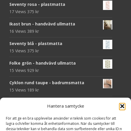
Seventy rosa - plastmatta
17 Views
375
kr
Ikast brun - handvävd ullmatta
16 Views
389
kr
Seventy blå - plastmatta
15 Views
375
kr
Folke grön - handvävd ullmatta
15 Views
929
kr
Cyklon rund taupe - badrumsmatta
15 Views
189
kr
Chess svart - dörrmatta i kokos
Hantera samtycke
14 Views
199
kr
För att ge en bra upplevelse använder vi teknik som cookies för att
Seventy grå - plastmatta
lagra och/eller komma åt enhetsinformation. När du samtycker till
14 Views
375
kr
dessa tekniker kan vi behandla data som surfbeteende eller unika ID:n