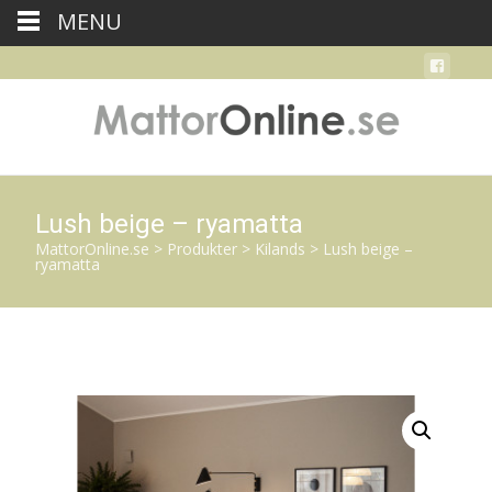
MENU
Lush beige – ryamatta
MattorOnline.se
>
Produkter
>
Kilands
>
Lush beige –
ryamatta