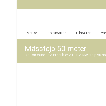
Skip
Mattor
Köksmattor
Ullmattor
Va
to
content
Mässtejp 50 meter
MattorOnline.se
>
Produkter
>
Duri
>
Mässtejp 50 m