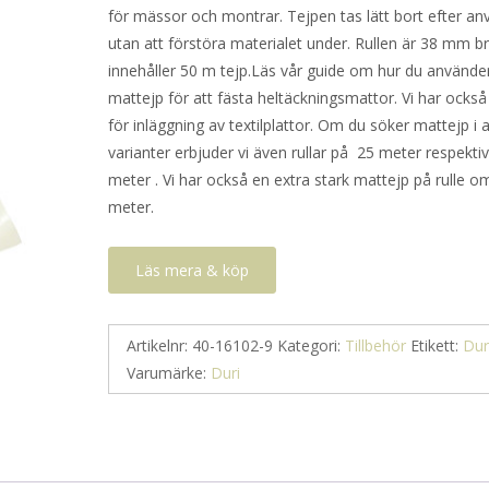
för mässor och montrar. Tejpen tas lätt bort efter a
utan att förstöra materialet under. Rullen är 38 mm b
innehåller 50 m tejp.Läs vår guide om hur du använde
mattejp för att fästa heltäckningsmattor. Vi har också
för inläggning av textilplattor. Om du söker mattejp i 
varianter erbjuder vi även rullar på 25 meter respekti
meter . Vi har också en extra stark mattejp på rulle o
meter.
Läs mera & köp
Artikelnr:
40-16102-9
Kategori:
Tillbehör
Etikett:
Dur
Varumärke:
Duri