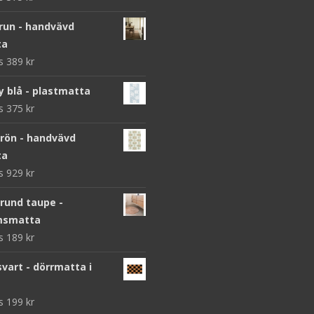
brun - handvävd
ta
ws
389
kr
y blå - plastmatta
ws
375
kr
grön - handvävd
ta
ws
929
kr
 rund taupe -
msmatta
ws
189
kr
vart - dörrmatta i
ws
199
kr