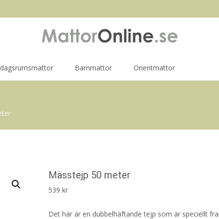
rdagsrumsmattor
Barnmattor
Orientmattor
eter
Mässtejp 50 meter
539
kr
Det här är en dubbelhäftande tejp som är speciellt f