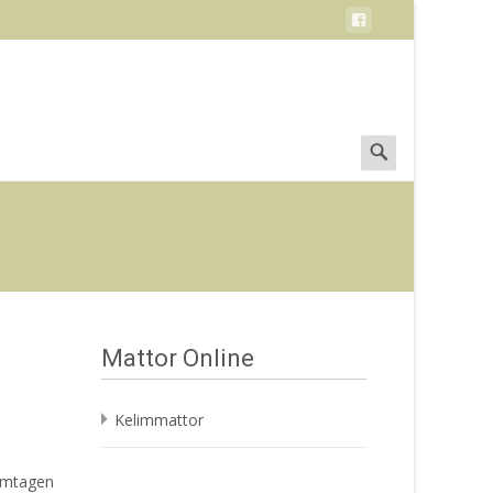
Search
for:
Mattor Online
Kelimmattor
ramtagen