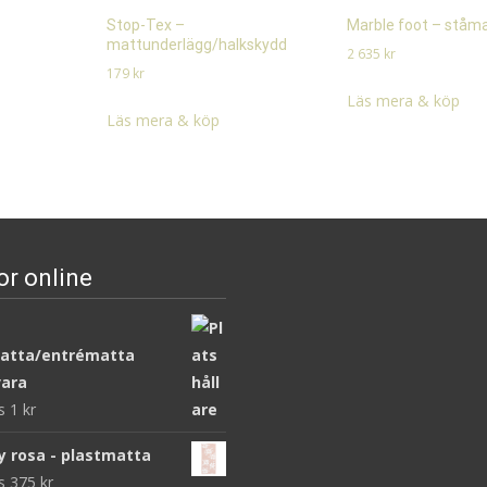
Stop-Tex –
Marble foot – ståm
mattunderlägg/halkskydd
2 635
kr
179
kr
Läs mera & köp
Läs mera & köp
or online
atta/entrématta
ara
ws
1
kr
y rosa - plastmatta
ws
375
kr