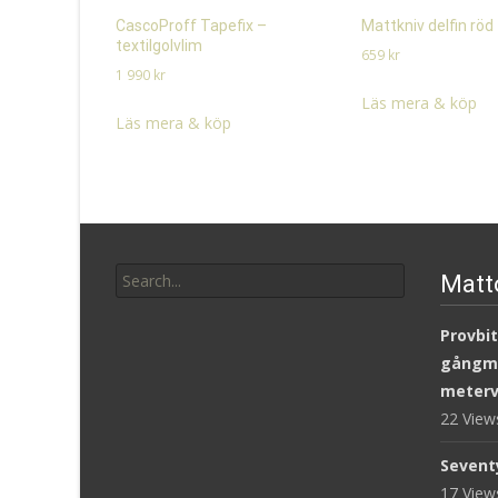
CascoProff Tapefix –
Mattkniv delfin röd
textilgolvlim
659
kr
1 990
kr
Läs mera & köp
Läs mera & köp
Search
Matt
for:
Provbit
gångm
meterv
22 Vie
Sevent
17 Vie