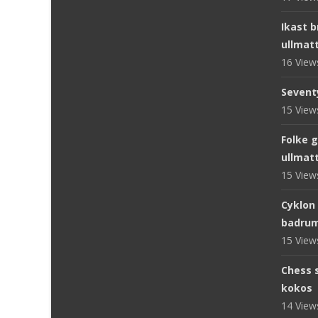
Ikast 
ullmat
16 Vie
Sevent
15 Vie
Folke 
ullmat
15 Vie
Cyklon
badru
15 Vie
Chess s
kokos
14 Vie