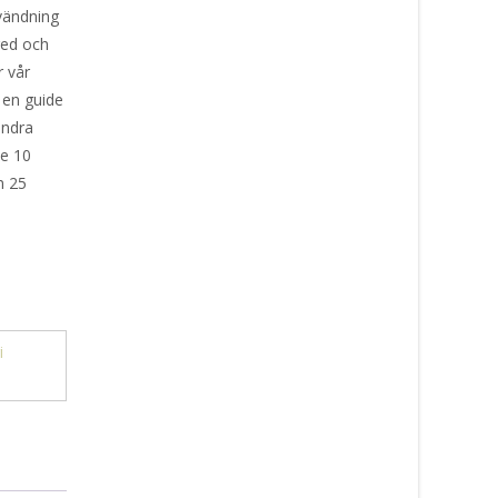
nvändning
red och
r vår
 en guide
andra
ve 10
m 25
i