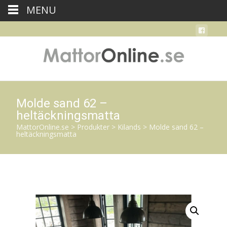
MENU
Molde sand 62 –
heltäckningsmatta
MattorOnline.se
>
Produkter
>
Kilands
>
Molde sand 62 –
heltäckningsmatta