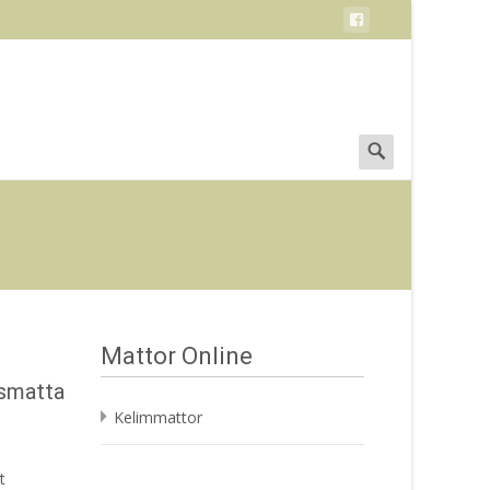
Search
for:
Mattor Online
gsmatta
Kelimmattor
t