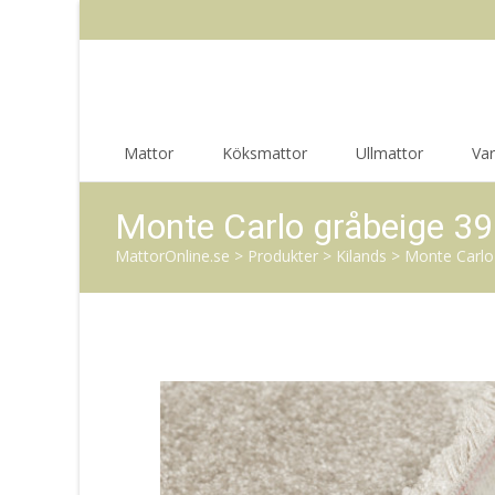
Skip
Mattor
Köksmattor
Ullmattor
Va
to
content
Monte Carlo gråbeige 39
MattorOnline.se
>
Produkter
>
Kilands
>
Monte Carlo