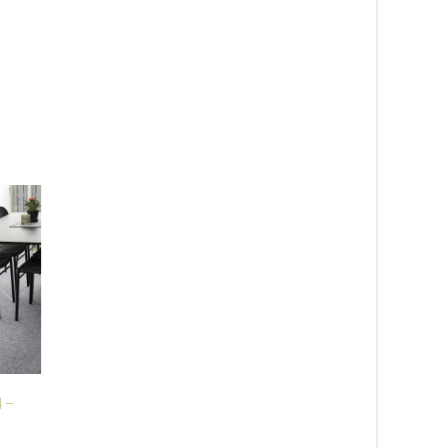
4 –
Apex grön – gångmatta
Atlanta grafit 77 –
metervara
heltäckningsmatta