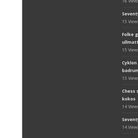
16 Vie
Sevent
15 Vie
Folke 
ullmat
15 Vie
Cyklon
badru
15 Vie
Chess s
kokos
14 Vie
Sevent
14 Vie