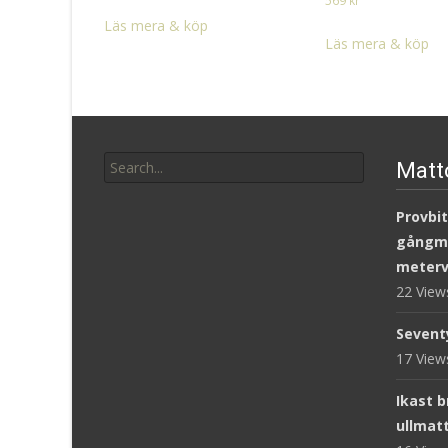
569
kr
Läs mera & köp
Läs mera & köp
Search
Matt
for:
Provbit
gångm
meterv
22 Vie
Sevent
17 Vie
Ikast 
ullmat