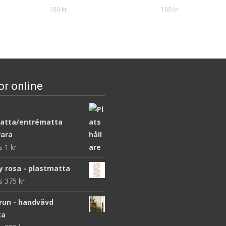
189
kr
189
kr
Läs mera & köp
Läs mera & köp
or online
atta/entrématta
ara
ws
1
kr
y rosa - plastmatta
ws
375
kr
brun - handvävd
ta