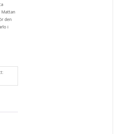
ta
. Mattan
gör den
rlo i
tt: