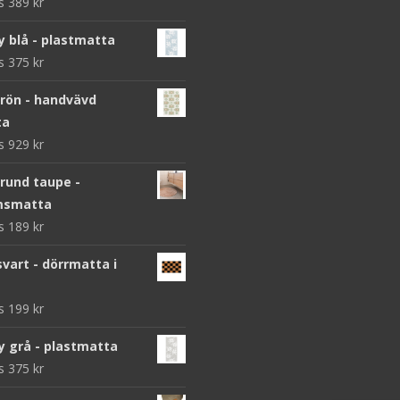
ws
389
kr
y blå - plastmatta
ws
375
kr
grön - handvävd
ta
ws
929
kr
 rund taupe -
msmatta
ws
189
kr
vart - dörrmatta i
ws
199
kr
y grå - plastmatta
ws
375
kr