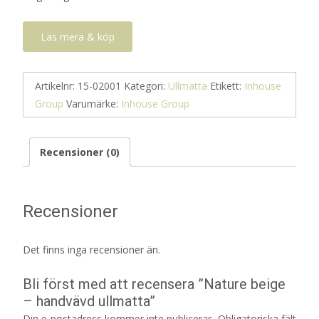
Läs mera & köp
Artikelnr:
15-02001
Kategori:
Ullmatta
Etikett:
Inhouse
Group
Varumärke:
Inhouse Group
Recensioner (0)
Recensioner
Det finns inga recensioner än.
Bli först med att recensera ”Nature beige
– handvävd ullmatta”
Din e-postadress kommer inte publiceras.
Obligatoriska fält