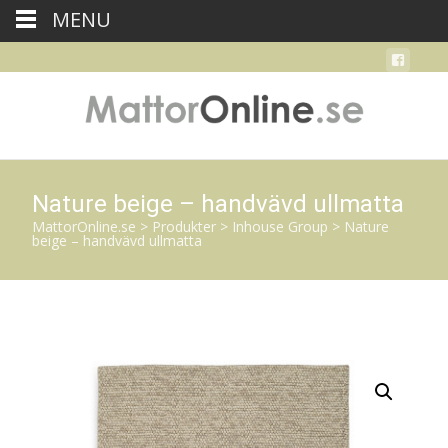
MENU
Nature beige – handvävd ullmatta
MattorOnline.se
>
Produkter
>
Inhouse Group
>
Nature
beige – handvävd ullmatta