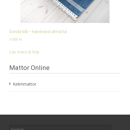
Grinda blå – handvävd ullmatta
3 895
kr
Läs mera & köp
Mattor Online
Kelimmattor
Search