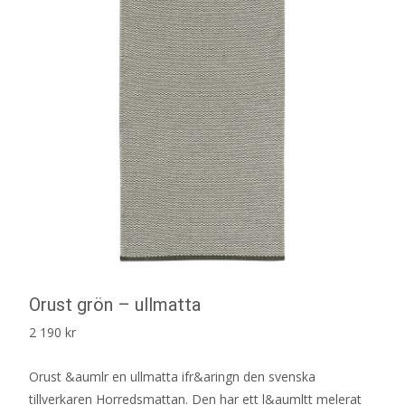
Orust grön – ullmatta
2 190
kr
Orust &aumlr en ullmatta ifr&aringn den svenska
tillverkaren Horredsmattan. Den har ett l&aumltt melerat