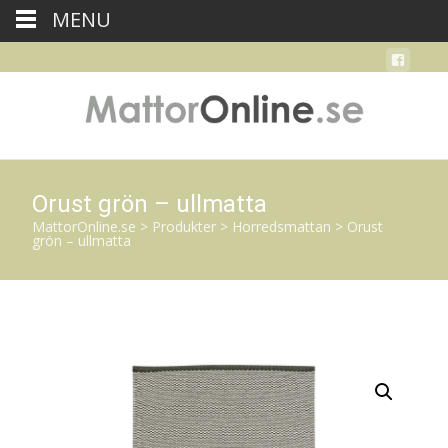
MENU
Orust grön – ullmatta
MattorOnline.se
>
Produkter
>
Horredsmattan
>
Orust
grön – ullmatta