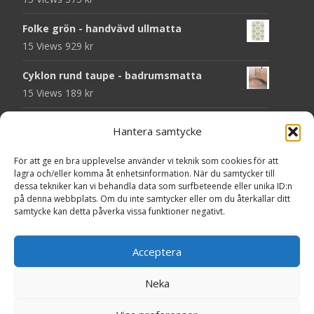
Folke grön - handvävd ullmatta
15 Views
929
kr
Cyklon rund taupe - badrumsmatta
15 Views
189
kr
Chess svart - dörrmatta i kokos
Hantera samtycke
14 Views
199
kr
För att ge en bra upplevelse använder vi teknik som cookies för att
Seventy grå - plastmatta
lagra och/eller komma åt enhetsinformation. När du samtycker till
14 Views
375
kr
dessa tekniker kan vi behandla data som surfbeteende eller unika ID:n
på denna webbplats. Om du inte samtycker eller om du återkallar ditt
samtycke kan detta påverka vissa funktioner negativt.
Välkommen - dörrmatta i kokos
14 Views
199
kr
Acceptera
Seventy beige - plastmatta
14 Views
375
kr
Neka
Copyright © MattorOnline.se