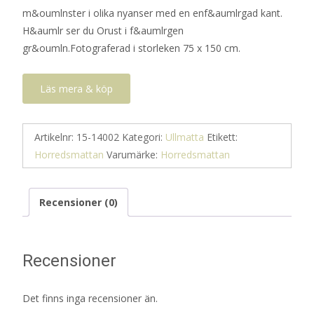
m&oumlnster i olika nyanser med en enf&aumlrgad kant.
H&aumlr ser du Orust i f&aumlrgen
gr&oumln.Fotograferad i storleken 75 x 150 cm.
Läs mera & köp
Artikelnr:
15-14002
Kategori:
Ullmatta
Etikett:
Horredsmattan
Varumärke:
Horredsmattan
Recensioner (0)
Recensioner
Det finns inga recensioner än.