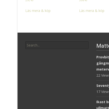
295
kr
399
kr
Läs mera & köp
Läs mera & köp
Search
Matt
for:
Provbit
gångm
meterv
22 Vie
Sevent
17 Vie
Ikast 
ullmat