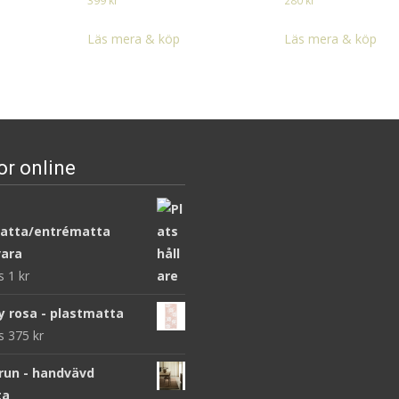
399
kr
280
kr
Läs mera & köp
Läs mera & köp
or online
atta/entrématta
ara
ws
1
kr
y rosa - plastmatta
ws
375
kr
brun - handvävd
ta