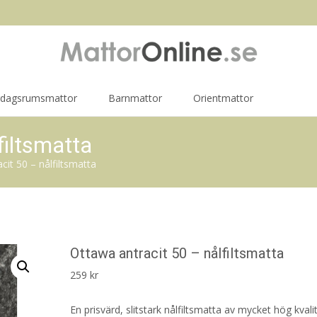
rdagsrumsmattor
Barnmattor
Orientmattor
filtsmatta
cit 50 – nålfiltsmatta
Ottawa antracit 50 – nålfiltsmatta
259
kr
En prisvärd, slitstark nålfiltsmatta av mycket hög kvalit