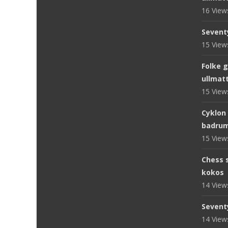
16 Vie
Sevent
15 Vie
Folke 
ullmat
15 Vie
Cyklon
badru
15 Vie
Chess s
kokos
14 Vie
Sevent
14 Vie