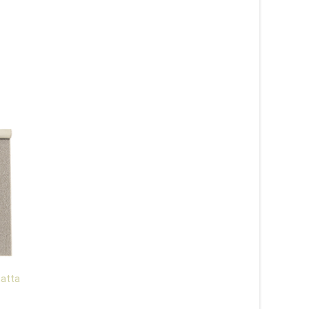
matta
Marstrand ljusgrå 14 –
Solid antracit – gån
altanmatta och
på metervara
balkongmatta