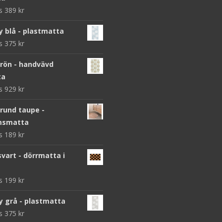
ws
389
kr
y blå - plastmatta
ws
375
kr
grön - handvävd
ta
ws
929
kr
 rund taupe -
msmatta
ws
189
kr
vart - dörrmatta i
ws
199
kr
y grå - plastmatta
ws
375
kr