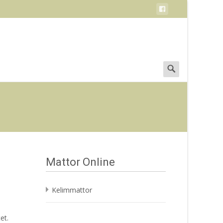
Search
for:
Mattor Online
Kelimmattor
et.