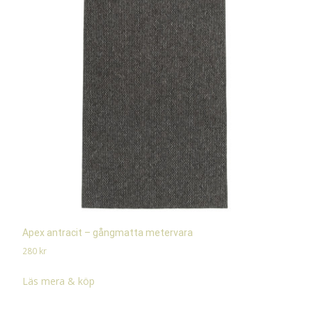
Apex antracit – gångmatta metervara
280
kr
Läs mera & köp