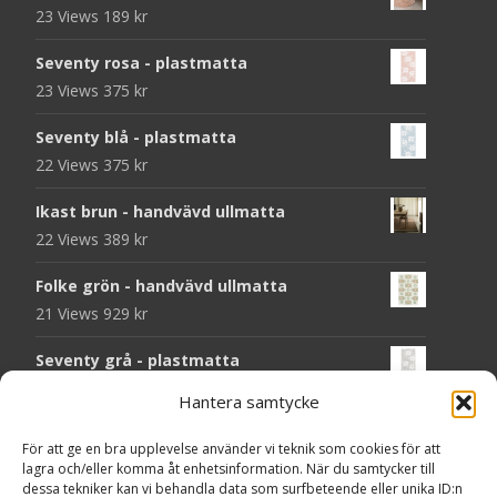
23 Views
189
kr
Seventy rosa - plastmatta
23 Views
375
kr
Seventy blå - plastmatta
22 Views
375
kr
Ikast brun - handvävd ullmatta
22 Views
389
kr
Folke grön - handvävd ullmatta
21 Views
929
kr
Seventy grå - plastmatta
20 Views
375
kr
Hantera samtycke
Seventy beige - plastmatta
För att ge en bra upplevelse använder vi teknik som cookies för att
20 Views
375
kr
lagra och/eller komma åt enhetsinformation. När du samtycker till
dessa tekniker kan vi behandla data som surfbeteende eller unika ID:n