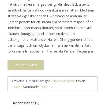
flatvävd med en enfärgad design där dess läckra textur i
sisal-look får ta plats och karaktärisera mattan. Med sina
slitstarka egenskaper och UV-beständiga material är
Pampa perfekt för att inreda alla hemmets miljöer, både
inomhus under matsalsbordet, som utomhusmatta vid
altanens loungegrupp eller som en dekorativ
balkongmatta. Mattans enkla renhållning gör den lätt att
dammsuga, och om olyckan är framme kan den enkelt
torkas av eller spolas ren. Här ser du Pampa i färgen grå.
Läs mera & köp
Artikelnr:
109208
Kategori:
Slätvävd matta
Etikett:
Kilands
Varumärke:
Kilands
Recensioner (0)