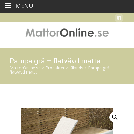
MENU
Pampa grå – flatvävd matta
MattorOnline.se
>
Produkter
>
Kilands
>
Pampa grå –
flatvävd matta