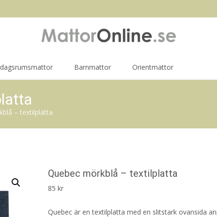
rdagsrumsmattor
Barnmattor
Orientmattor
latta
lå – textilplatta
Quebec mörkblå – textilplatta
85
kr
Quebec är en textilplatta med en slitstark ovansida a