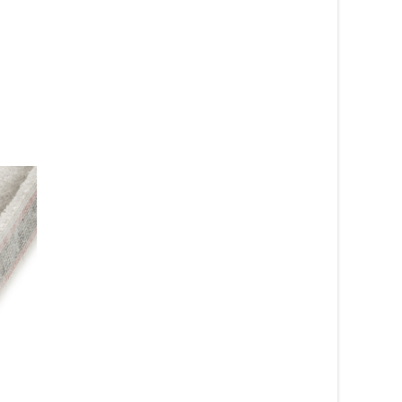
Apex röd – gångmatta
Sheraton rosa 11 –
metervara
heltäckningsmatta