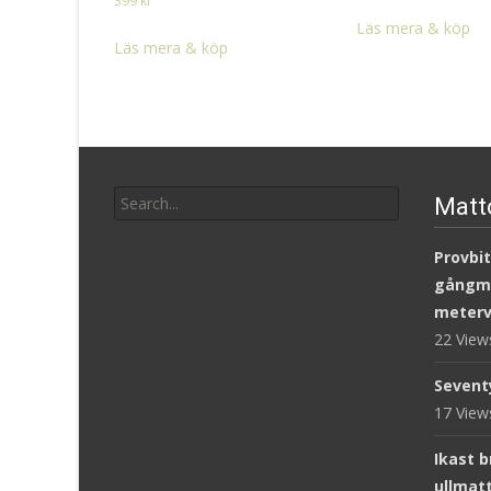
399
kr
Läs mera & köp
Läs mera & köp
Search
Matt
for:
Provbit
gångm
meterv
22 Vie
Sevent
17 Vie
Ikast 
ullmat