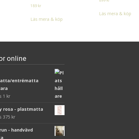
899
kr
189
kr
Läs mera & köp
Läs mera & köp
or online
atta/entrématta
ara
ws
1
kr
y rosa - plastmatta
ws
375
kr
brun - handvävd
ta