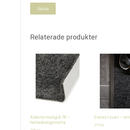
Relaterade produkter
Atlanta mörkgrå 78 –
Everest svart – en
heltäckningsmatta
279
kr