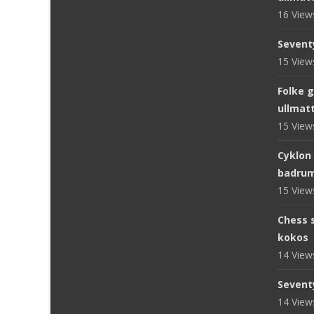
16 Vie
Sevent
15 Vie
Folke 
ullmat
15 Vie
Cyklon
badru
15 Vie
Chess s
kokos
14 Vie
Sevent
14 Vie