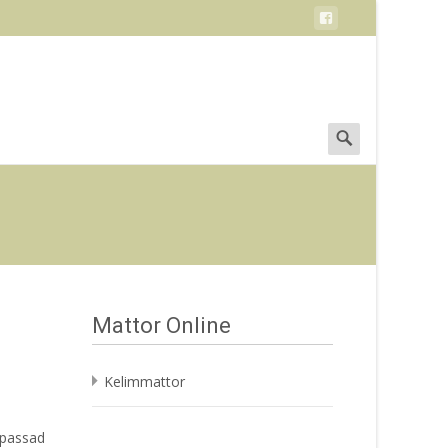
Search
for:
Mattor Online
Kelimmattor
npassad