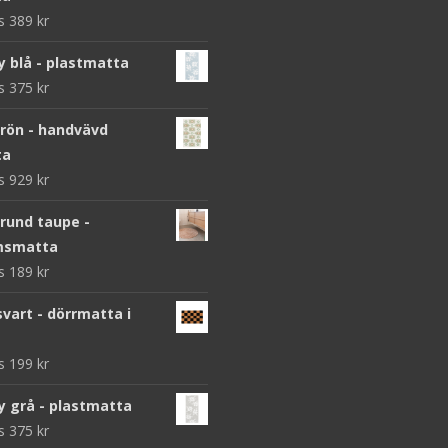
ws
389
kr
y blå - plastmatta
ws
375
kr
grön - handvävd
ta
ws
929
kr
 rund taupe -
msmatta
ws
189
kr
vart - dörrmatta i
ws
199
kr
y grå - plastmatta
ws
375
kr