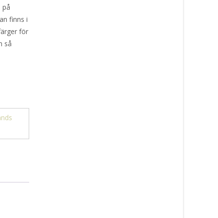
e på
n finns i
färger för
m så
ands