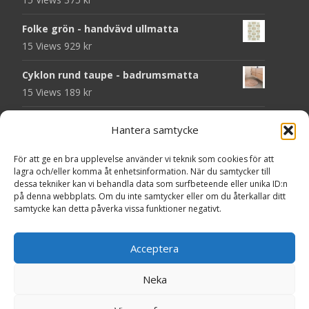
Folke grön - handvävd ullmatta
15 Views
929
kr
Cyklon rund taupe - badrumsmatta
15 Views
189
kr
Chess svart - dörrmatta i kokos
Hantera samtycke
14 Views
199
kr
För att ge en bra upplevelse använder vi teknik som cookies för att
Seventy grå - plastmatta
lagra och/eller komma åt enhetsinformation. När du samtycker till
14 Views
375
kr
dessa tekniker kan vi behandla data som surfbeteende eller unika ID:n
på denna webbplats. Om du inte samtycker eller om du återkallar ditt
samtycke kan detta påverka vissa funktioner negativt.
Välkommen - dörrmatta i kokos
14 Views
199
kr
Acceptera
Seventy beige - plastmatta
14 Views
375
kr
Neka
Copyright © MattorOnline.se