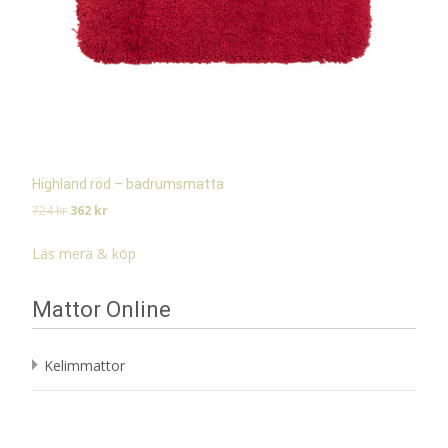
Highland röd – badrumsmatta
Det
Det
724
kr
362
kr
ursprungliga
nuvarande
priset
priset
Läs mera & köp
var:
är:
724 kr.
362 kr.
Mattor Online
Kelimmattor