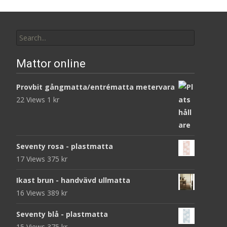
Search
for:
Mattor online
Provbit gångmatta/entrématta metervara
22 Views
1
kr
Seventy rosa - plastmatta
17 Views
375
kr
Ikast brun - handvävd ullmatta
16 Views
389
kr
Seventy blå - plastmatta
15 Views
375
kr