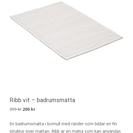
Ribb vit – badrumsmatta
Det
Det
399
kr
200
kr
ursprungliga
nuvarande
En badrumsmatta i bomull med ränder som bildar en fin
priset
priset
struktur över mattan. Ribb är en matta som kan användas
var:
är: