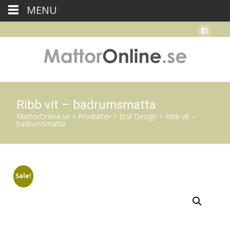
MENU
Ribb vit – badrumsmatta
MattorOnline.se
>
Produkter
>
Etol Design
>
Ribb vit –
badrumsmatta
Sale!