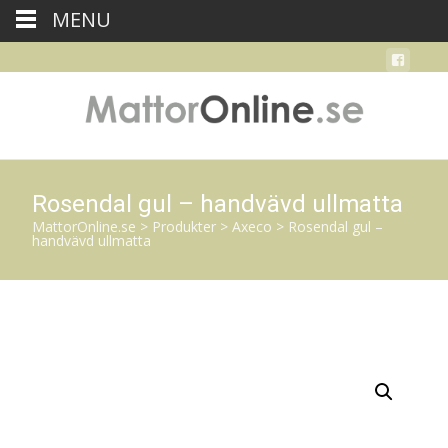
MENU
Rosendal gul – handvävd ullmatta
MattorOnline.se
>
Produkter
>
Axeco
>
Rosendal gul –
handvävd ullmatta