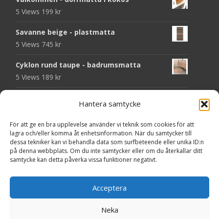
5 Views
199
kr
Savanne beige - plastmatta
5 Views
745
kr
Cyklon rund taupe - badrumsmatta
5 Views
189
kr
Folke grön - handvävd ullmatta
Hantera samtycke
5 Views
929
kr
För att ge en bra upplevelse använder vi teknik som cookies för att
Atlas grå 78 - heltäckningsmatta
lagra och/eller komma åt enhetsinformation. När du samtycker till
4 Views
209
kr
dessa tekniker kan vi behandla data som surfbeteende eller unika ID:n
på denna webbplats. Om du inte samtycker eller om du återkallar ditt
samtycke kan detta påverka vissa funktioner negativt.
Seventy beige - plastmatta
4 Views
375
kr
Acceptera
Chess svart - dörrmatta i kokos
4 Views
199
kr
Neka