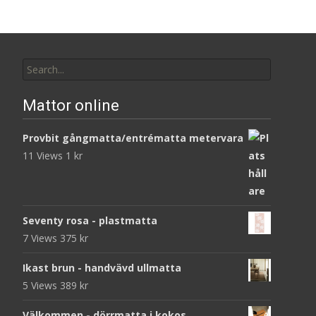
Search
for:
Mattor online
Provbit gångmatta/entrématta metervara
11 Views
1
kr
Seventy rosa - plastmatta
7 Views
375
kr
Ikast brun - handvävd ullmatta
5 Views
389
kr
Välkommen - dörrmatta i kokos