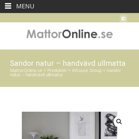
MENU
Sandor natur – handvävd ullmatta
MattorOnline.se
>
Produkter
>
Inhouse Group
>
Sandor
natur – handvävd ullmatta