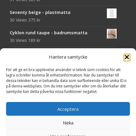
Seventy beige - plastmatta
30 Views
375
kr
Cyklon rund taupe - badrumsmatta
30 Views
189
kr
Folke grön - handvävd ullmatta
Hantera samtycke
29 Views
929
kr
För att ge en bra upplevelse använder vi teknik som cookies för att
Seventy grön - plastmatta
lagra och/eller komma åt enhetsinformation. När du samtycker till
28 Views
375
kr
dessa tekniker kan vi behandla data som surfbeteende eller unika ID:n
på denna webbplats. Om du inte samtycker eller om du återkallar ditt
samtycke kan detta påverka vissa funktioner negativt.
Solliden rund dark green - handvävd
ullmatta
Acceptera
27 Views
790
kr
Seventy grå - plastmatta
Neka
27 Views
375
kr
Copyright © MattorOnline.se