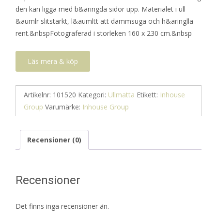
den kan ligga med b&aringda sidor upp. Materialet i ull
&aumlr slitstarkt, l&aumltt att dammsuga och h&aringlla
rent.&nbspFotograferad i storleken 160 x 230 cm.&nbsp
Läs mera & köp
Artikelnr:
101520
Kategori:
Ullmatta
Etikett:
Inhouse
Group
Varumärke:
Inhouse Group
Recensioner (0)
Recensioner
Det finns inga recensioner än.