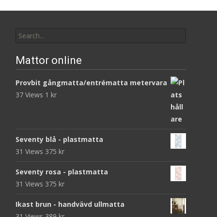
Search
for:
Mattor online
Provbit gångmatta/entrématta metervara
37 Views
1
kr
Seventy blå - plastmatta
31 Views
375
kr
Seventy rosa - plastmatta
31 Views
375
kr
Ikast brun - handvävd ullmatta
31 Views
389
kr