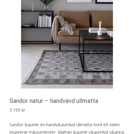
Sandor natur – handvävd ullmatta
5 195
kr
Sandor &aumlr en handv&aumlvd ullmatta med ett kelim
inspirerat m&oumlnster. Mattan &aumlr v&aumlvd s&aring