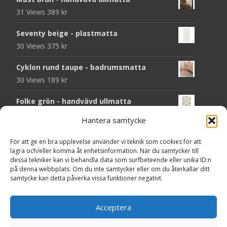
31 Views
389
kr
Seventy beige - plastmatta
30 Views
375
kr
Cyklon rund taupe - badrumsmatta
30 Views
189
kr
Folke grön - handvävd ullmatta
29 Views
929
kr
Hantera samtycke
Seventy grön - plastmatta
För att ge en bra upplevelse använder vi teknik som cookies för att
28 Views
375
kr
lagra och/eller komma åt enhetsinformation. När du samtycker till
dessa tekniker kan vi behandla data som surfbeteende eller unika ID:n
Solliden rund dark green - handvävd
på denna webbplats. Om du inte samtycker eller om du återkallar ditt
samtycke kan detta påverka vissa funktioner negativt.
ullmatta
27 Views
790
kr
Acceptera
Seventy grå - plastmatta