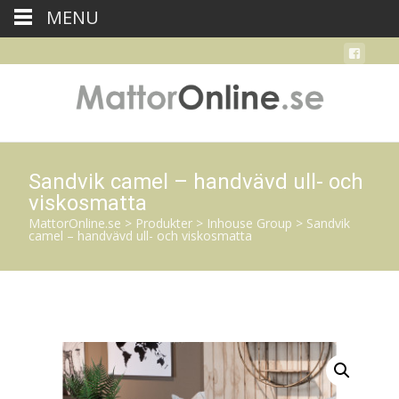
MENU
Sandvik camel – handvävd ull- och
viskosmatta
MattorOnline.se
>
Produkter
>
Inhouse Group
>
Sandvik
camel – handvävd ull- och viskosmatta