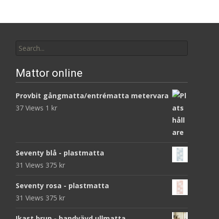
Search
for:
Mattor online
Provbit gångmatta/entrématta metervara
37 Views
1
kr
Seventy blå - plastmatta
31 Views
375
kr
Seventy rosa - plastmatta
31 Views
375
kr
Ikast brun - handvävd ullmatta