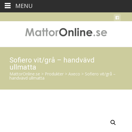
MENU
Sofiero vit/grå – handvävd
ullmatta
MattorOnline.se
>
Produkter
>
Axeco
>
Sofiero vit/grå –
handvävd ullmatta