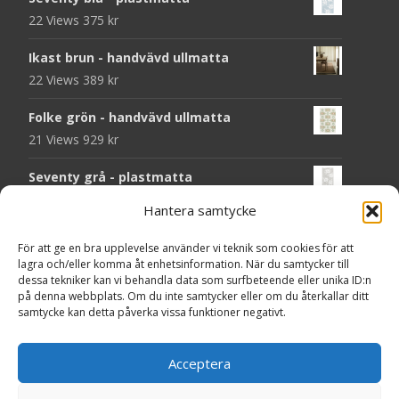
22 Views
375
kr
Ikast brun - handvävd ullmatta
22 Views
389
kr
Folke grön - handvävd ullmatta
21 Views
929
kr
Seventy grå - plastmatta
20 Views
375
kr
Hantera samtycke
Seventy beige - plastmatta
För att ge en bra upplevelse använder vi teknik som cookies för att
20 Views
375
kr
lagra och/eller komma åt enhetsinformation. När du samtycker till
dessa tekniker kan vi behandla data som surfbeteende eller unika ID:n
Chess svart - dörrmatta i kokos
på denna webbplats. Om du inte samtycker eller om du återkallar ditt
samtycke kan detta påverka vissa funktioner negativt.
18 Views
199
kr
Solliden rund dark green - handvävd
Acceptera
ullmatta