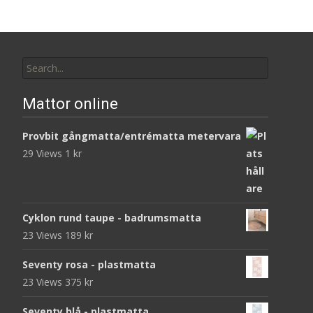
Search
for:
Mattor online
Provbit gångmatta/entrématta metervara
29 Views
1
kr
Cyklon rund taupe - badrumsmatta
23 Views
189
kr
Seventy rosa - plastmatta
23 Views
375
kr
Seventy blå - plastmatta