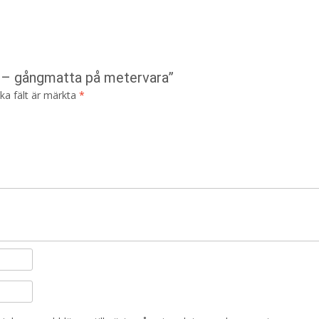
d – gångmatta på metervara”
ska fält är märkta
*