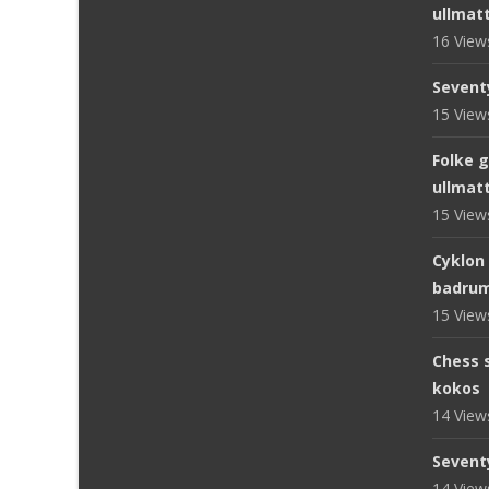
ullmat
16 Vie
Sevent
15 Vie
Folke 
ullmat
15 Vie
Cyklon
badru
15 Vie
Chess s
kokos
14 Vie
Sevent
14 Vie