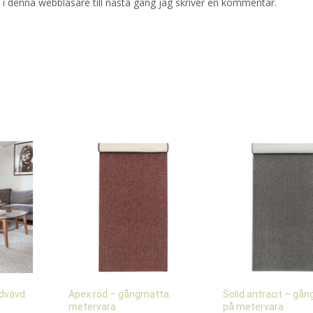
i denna webbläsare till nästa gång jag skriver en kommentar.
ndvävd
Apex röd – gångmatta
Solid antracit – gå
metervara
på metervara