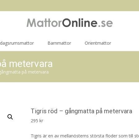
rdagsrumsmattor
Barnmattor
Orientmattor
på metervara
 gångmatta på metervara
Tigris röd – gångmatta på metervara
295
kr
Tigris är en av mellanösterns största floder som till st