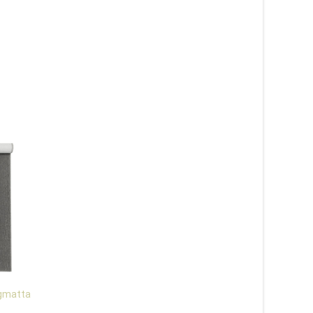
ngmatta
Atlas grå 78 –
Apex blå – gångmatt
heltäckningsmatta
metervara