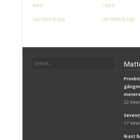
899
kr
1 335
kr
Läs mera & köp
Läs mera & köp
Search
Matt
for:
Provbit
gångm
meterv
22 Vie
Sevent
17 Vie
Ikast 