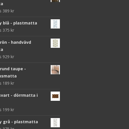
ta
ws
389
kr
y blå - plastmatta
ws
375
kr
grön - handvävd
ta
ws
929
kr
 rund taupe -
msmatta
ws
189
kr
vart - dörrmatta i
ws
199
kr
y grå - plastmatta
ws
375
kr