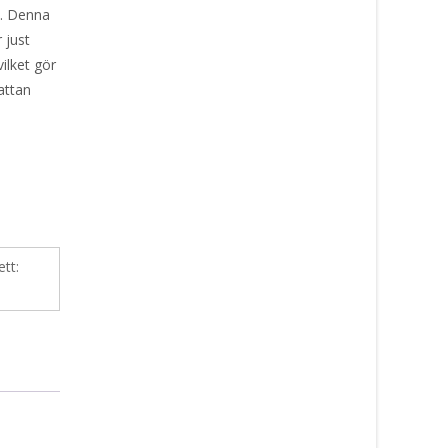
n. Denna
 just
ilket gör
mattan
ett: