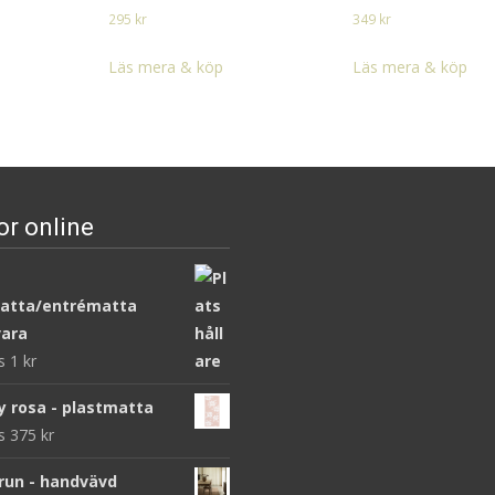
295
kr
349
kr
Läs mera & köp
Läs mera & köp
or online
atta/entrématta
ara
ws
1
kr
y rosa - plastmatta
ws
375
kr
brun - handvävd