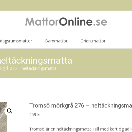
rdagsrumsmattor
Barnmattor
Orientmattor
eltäckningsmatta
grå 276 – heltäckningsmatta
Tromsö mörkgrå 276 – heltäckningsma
459
kr
Tromsö är en heltäckningsmatta i ull med kort öglad l