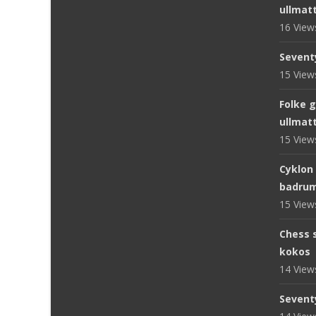
ullmat
16 Vie
Sevent
15 Vie
Folke 
ullmat
15 Vie
Cyklon
badru
15 Vie
Chess s
kokos
14 Vie
Sevent