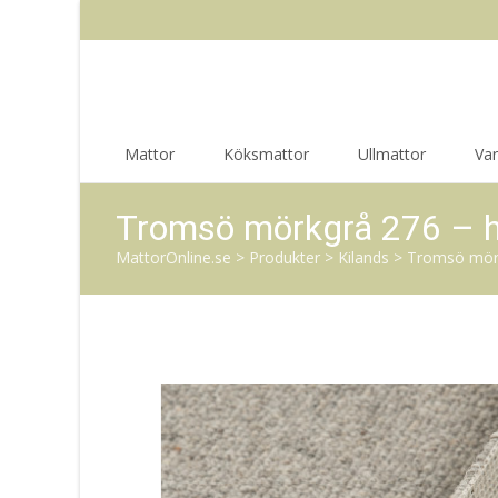
Skip
Mattor
Köksmattor
Ullmattor
Va
to
content
Tromsö mörkgrå 276 – h
MattorOnline.se
>
Produkter
>
Kilands
>
Tromsö mörk