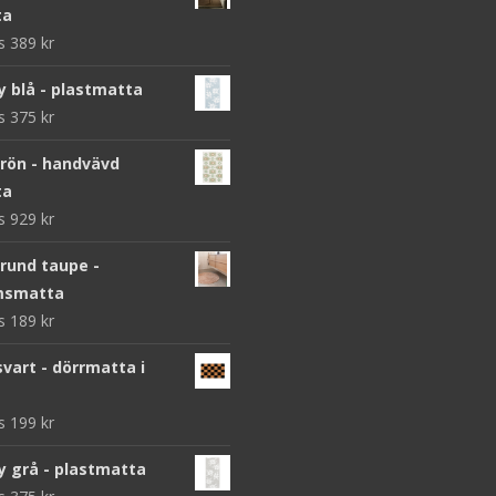
ta
ws
389
kr
y blå - plastmatta
ws
375
kr
grön - handvävd
ta
ws
929
kr
 rund taupe -
msmatta
ws
189
kr
vart - dörrmatta i
ws
199
kr
y grå - plastmatta