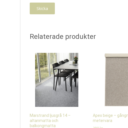
Relaterade produkter
Marstrand ljusgrå 14 –
Apex beige – gång
altanmatta och
metervara
balkongmatta