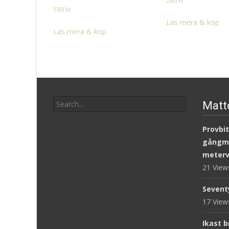
280
kr
189
kr
Läs mera & köp
Läs mera & köp
Search
Matt
for:
Provbit
gångm
meterv
21 Vie
Sevent
17 Vie
Ikast 