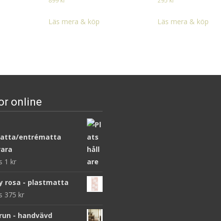
899
kr
295
kr
Läs mera & köp
Läs mera & köp
or online
atta/entrématta
ara
ws
1
kr
y rosa - plastmatta
ws
375
kr
brun - handvävd