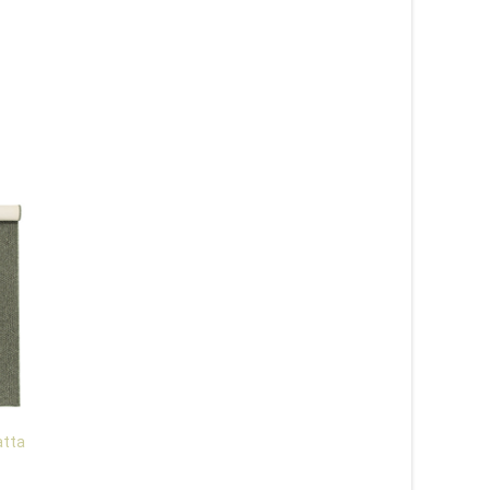
atta
Narvik mörkgrå 45 –
Everest röd – entré
heltäckningsmatta
279
kr