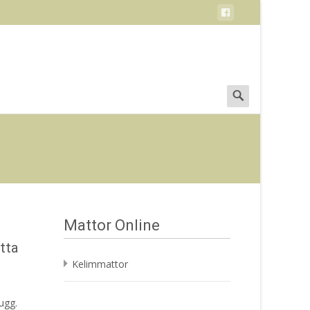
Search
for:
Mattor Online
tta
Kelimmattor
ugg.