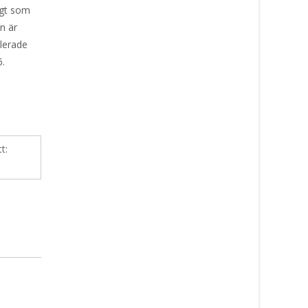
digt som
n är
elerade
6.
tt: