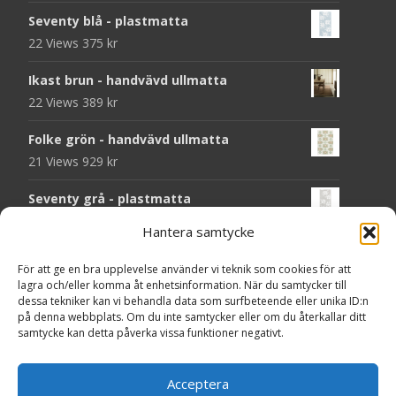
Seventy blå - plastmatta
22 Views
375
kr
Ikast brun - handvävd ullmatta
22 Views
389
kr
Folke grön - handvävd ullmatta
21 Views
929
kr
Seventy grå - plastmatta
20 Views
375
kr
Hantera samtycke
Seventy beige - plastmatta
För att ge en bra upplevelse använder vi teknik som cookies för att
20 Views
375
kr
lagra och/eller komma åt enhetsinformation. När du samtycker till
dessa tekniker kan vi behandla data som surfbeteende eller unika ID:n
Chess svart - dörrmatta i kokos
på denna webbplats. Om du inte samtycker eller om du återkallar ditt
samtycke kan detta påverka vissa funktioner negativt.
18 Views
199
kr
Solliden rund dark green - handvävd
Acceptera