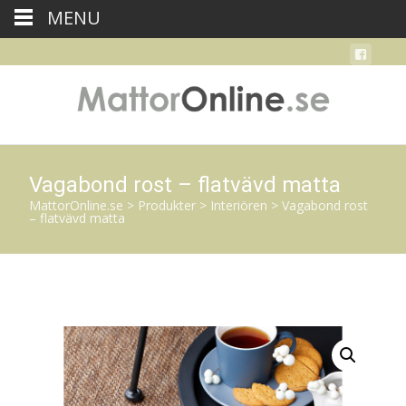
MENU
Vagabond rost – flatvävd matta
MattorOnline.se
>
Produkter
>
Interiören
>
Vagabond rost
– flatvävd matta