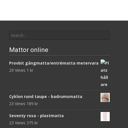
Search
for:
Mattor online
Provbit gångmatta/entrématta metervara
29 Views
1
kr
Cyklon rund taupe - badrumsmatta
23 Views
189
kr
Seventy rosa - plastmatta
23 Views
375
kr