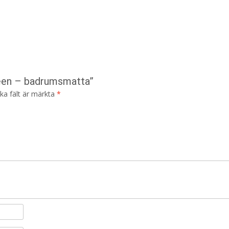
reen – badrumsmatta”
ska fält är märkta
*