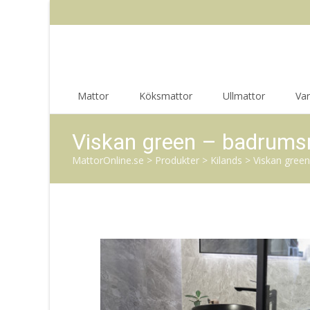
Skip
Mattor
Köksmattor
Ullmattor
Va
to
content
Viskan green – badrums
MattorOnline.se
>
Produkter
>
Kilands
>
Viskan gree