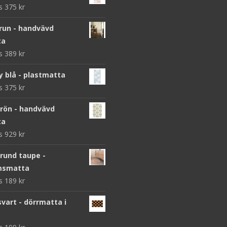
ws
375
kr
brun - handvävd
ta
ws
389
kr
y blå - plastmatta
ws
375
kr
grön - handvävd
ta
ws
929
kr
 rund taupe -
msmatta
ws
189
kr
vart - dörrmatta i