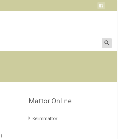
Search
for:
Mattor Online
Kelimmattor
i