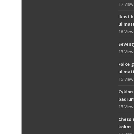
17 Vie
Ikast 
ullmat
16 Vie
Sevent
15 Vie
Folke 
ullmat
15 Vie
Cyklon
badru
15 Vie
Chess s
kokos