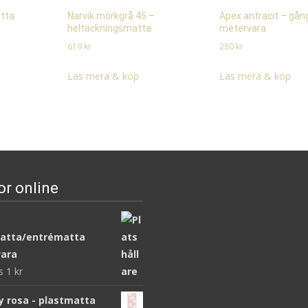
tta
Narvik mörkgrå 45 –
Apex antracit – gå
heltäckningsmatta
metervara
619
kr
280
kr
Läs mera & köp
Läs mera & köp
or online
atta/entrématta
ara
ws
1
kr
y rosa - plastmatta