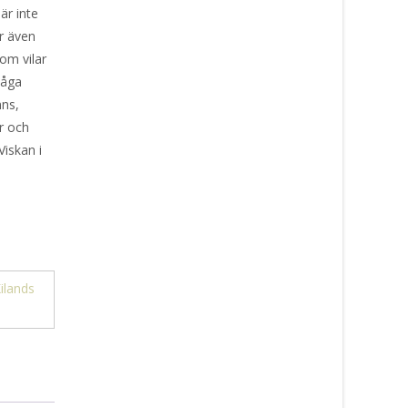
är inte
r även
om vilar
måga
nns,
er och
Viskan i
ilands