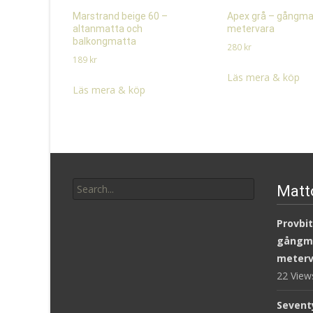
Marstrand beige 60 –
Apex grå – gångma
altanmatta och
metervara
balkongmatta
280
kr
189
kr
Läs mera & köp
Läs mera & köp
Search
Matt
for:
Provbit
gångm
meterv
22 Vie
Sevent