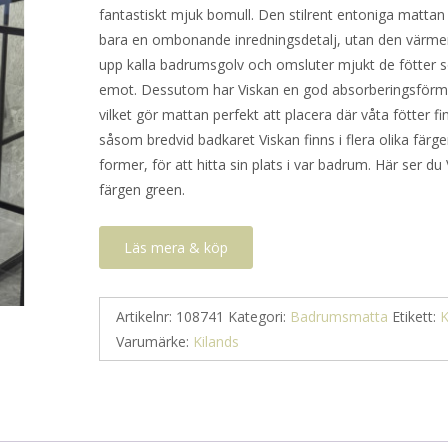
fantastiskt mjuk bomull. Den stilrent entoniga mattan 
bara en ombonande inredningsdetalj, utan den värme
upp kalla badrumsgolv och omsluter mjukt de fötter s
emot. Dessutom har Viskan en god absorberingsför
vilket gör mattan perfekt att placera där våta fötter fi
såsom bredvid badkaret Viskan finns i flera olika färg
former, för att hitta sin plats i var badrum. Här ser du 
färgen green.
Läs mera & köp
Artikelnr:
108741
Kategori:
Badrumsmatta
Etikett:
K
Varumärke:
Kilands