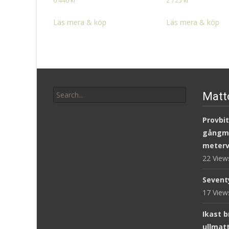
6 440
kr
2 725
kr
Läs mera & köp
Läs mera & köp
Search
Matt
for:
Provbit
gångm
meterv
22 Vie
Sevent
17 Vie
Ikast 
ullmat