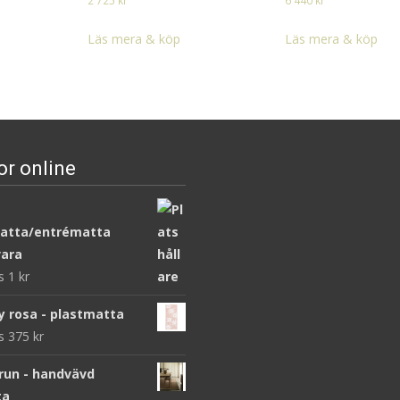
2 725
kr
6 440
kr
Läs mera & köp
Läs mera & köp
or online
atta/entrématta
ara
ws
1
kr
y rosa - plastmatta
ws
375
kr
brun - handvävd
ta