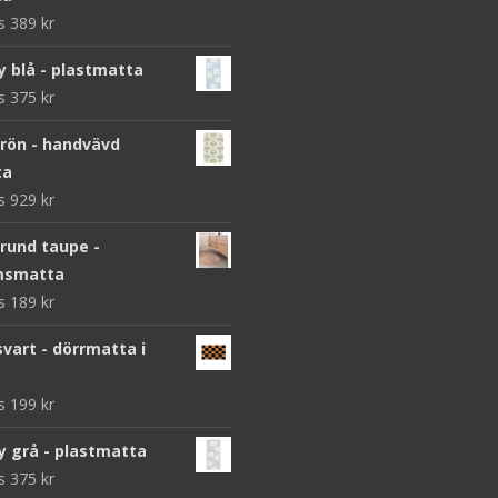
ws
389
kr
y blå - plastmatta
ws
375
kr
grön - handvävd
ta
ws
929
kr
 rund taupe -
msmatta
ws
189
kr
vart - dörrmatta i
ws
199
kr
y grå - plastmatta
ws
375
kr