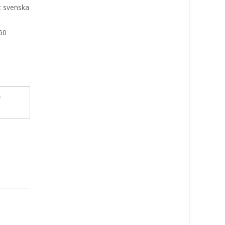
t svenska
60
o