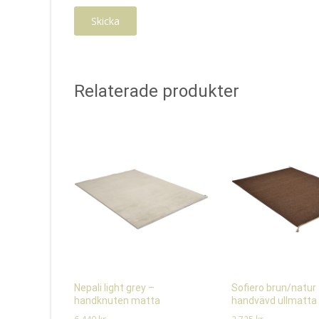
Relaterade produkter
Nepali light grey –
Sofiero brun/natur
handknuten matta
handvävd ullmatta