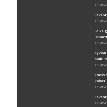
16 Vie
Sevent
15 Vie
Folke 
ullmat
15 Vie
Cyklon
badru
15 Vie
Chess s
kokos
14 Vie
Sevent
14 Vie