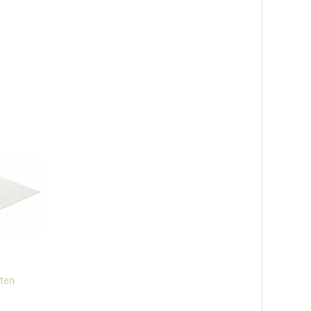
uten
Sofiero vit/grå – handvävd
Nepali light green –
ullmatta
handknuten matta