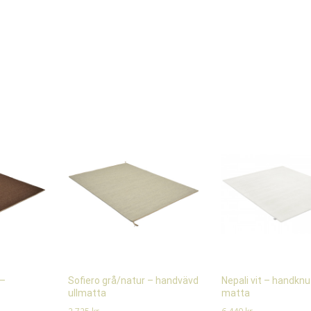
 –
Sofiero grå/natur – handvävd
Nepali vit – handkn
ullmatta
matta