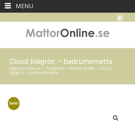
MENU
Cloud blågrön – badrumsmatta
MattorOnline.se
>
Produkter
>
Kleine Wolke
>
Cloud
blågrön – badrumsmatta
Sale!