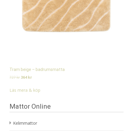
Tram beige – badrumsmatta
Det
Det
727
kr
364
kr
ursprungliga
nuvarande
priset
priset
Läs mera & köp
var:
är:
727 kr.
364 kr.
Mattor Online
Kelimmattor