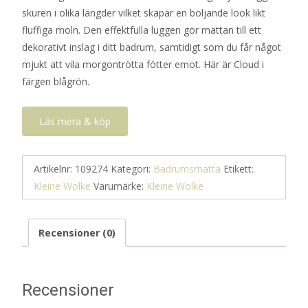
skuren i olika längder vilket skapar en böljande look likt
724 kr.
362 kr.
fluffiga moln. Den effektfulla luggen gör mattan till ett
dekorativt inslag i ditt badrum, samtidigt som du får något
mjukt att vila morgontrötta fötter emot. Här är Cloud i
färgen blågrön.
Läs mera & köp
Artikelnr:
109274
Kategori:
Badrumsmatta
Etikett:
Kleine Wolke
Varumärke:
Kleine Wolke
Recensioner (0)
Recensioner