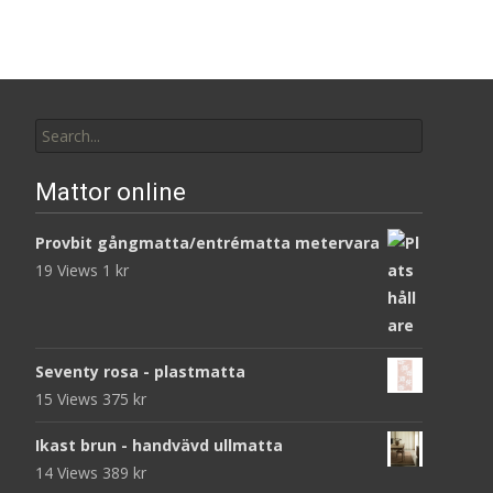
Search
for:
Mattor online
Provbit gångmatta/entrématta metervara
19 Views
1
kr
Seventy rosa - plastmatta
15 Views
375
kr
Ikast brun - handvävd ullmatta
14 Views
389
kr