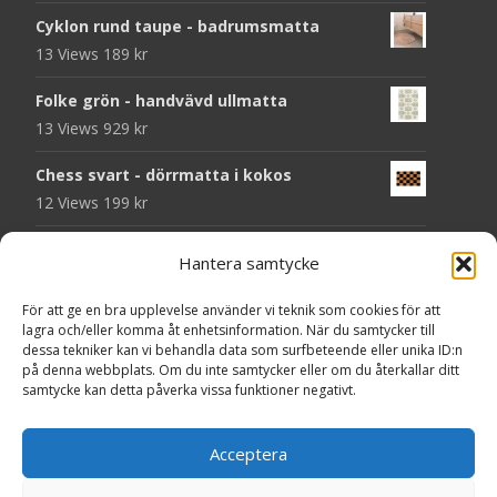
Cyklon rund taupe - badrumsmatta
13 Views
189
kr
Folke grön - handvävd ullmatta
13 Views
929
kr
Chess svart - dörrmatta i kokos
12 Views
199
kr
Atlas grå 78 - heltäckningsmatta
Hantera samtycke
11 Views
209
kr
För att ge en bra upplevelse använder vi teknik som cookies för att
Välkommen - dörrmatta i kokos
lagra och/eller komma åt enhetsinformation. När du samtycker till
11 Views
199
kr
dessa tekniker kan vi behandla data som surfbeteende eller unika ID:n
på denna webbplats. Om du inte samtycker eller om du återkallar ditt
samtycke kan detta påverka vissa funktioner negativt.
Seventy beige - plastmatta
11 Views
375
kr
Acceptera
Seventy grå - plastmatta