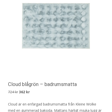
Cloud blågrön – badrumsmatta
Det
Det
724
kr
362
kr
ursprungliga
nuvarande
Cloud är en enfärgad badrumsmatta från Kleine Wolke
priset
priset
med en gummerad baksida. Mattans härligt mjuka lugg är
var:
är: