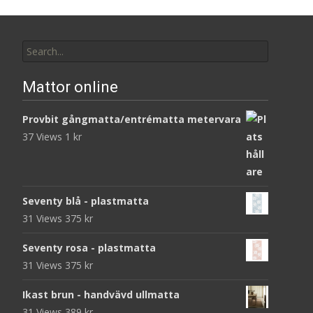
Search
for:
Mattor online
Provbit gångmatta/entrématta metervara
37 Views
1
kr
Seventy blå - plastmatta
31 Views
375
kr
Seventy rosa - plastmatta
31 Views
375
kr
Ikast brun - handvävd ullmatta
31 Views
389
kr