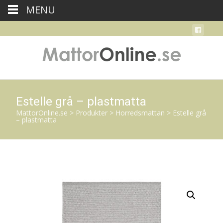
MENU
Estelle grå – plastmatta
MattorOnline.se
>
Produkter
>
Horredsmattan
>
Estelle grå
– plastmatta