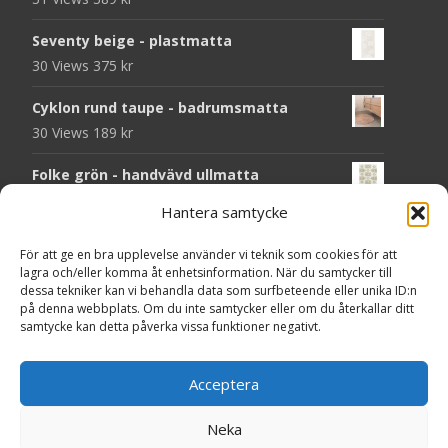
Seventy beige - plastmatta
30 Views
375
kr
Cyklon rund taupe - badrumsmatta
30 Views
189
kr
Folke grön - handvävd ullmatta
29 Views
929
kr
Hantera samtycke
Seventy grön - plastmatta
För att ge en bra upplevelse använder vi teknik som cookies för att
28 Views
375
kr
lagra och/eller komma åt enhetsinformation. När du samtycker till
dessa tekniker kan vi behandla data som surfbeteende eller unika ID:n
Solliden rund dark green - handvävd
på denna webbplats. Om du inte samtycker eller om du återkallar ditt
samtycke kan detta påverka vissa funktioner negativt.
ullmatta
27 Views
790
kr
Acceptera
Seventy grå - plastmatta
27 Views
375
kr
Neka