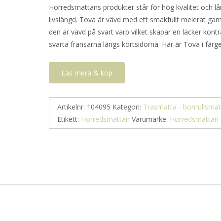
Horredsmattans produkter står för hög kvalitet och l
livslängd. Tova är vävd med ett smakfullt melerat gar
den är vävd på svart varp vilket skapar en läcker kontr
svarta fransarna längs kortsidorna. Här är Tova i färge
Läs mera & köp
Artikelnr:
104095
Kategori:
Trasmatta - bomullsmat
Etikett:
Horredsmattan
Varumärke:
Horredsmattan