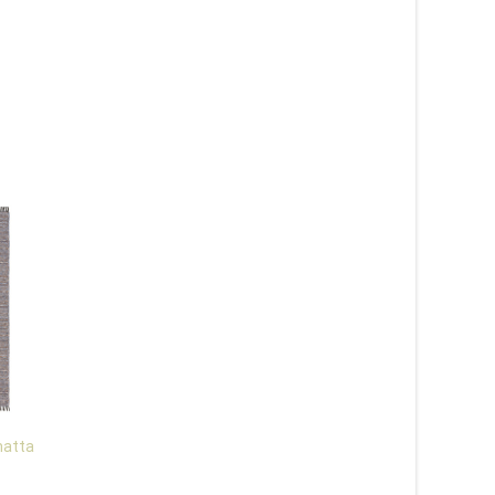
matta
Alice mix mörkgrå – plast-
Estelle beige – plas
och garnmatta
1 415
kr