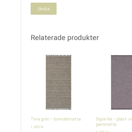
Relaterade produkter
Tova grön – bomullsmatta
Signe lila – plast- o
garnmatta
1 495
kr