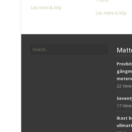
1 285
kr
Läs mera & köp
Läs mera & köp
Search
Matt
for:
Provbit
gångm
meterv
22 Vie
Sevent
17 Vie
Ikast 
ullmat