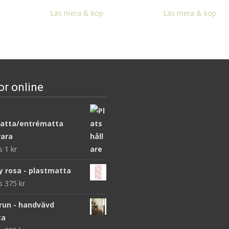
Läs mera & köp
Läs mera & köp
or online
atta/entrématta
ara
ws
1
kr
y rosa - plastmatta
ws
375
kr
brun - handvävd
ta