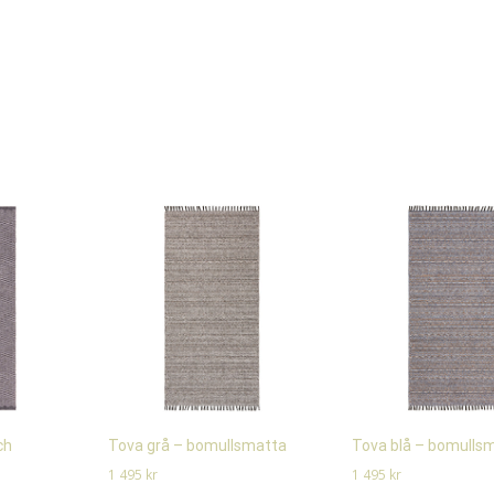
ch
Tova grå – bomullsmatta
Tova blå – bomulls
1 495
kr
1 495
kr