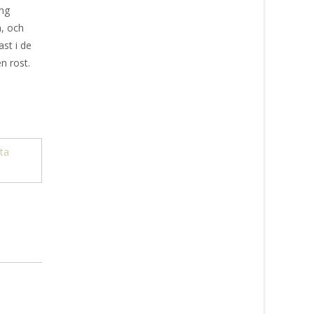
ång
n, och
ast i de
n rost.
ta