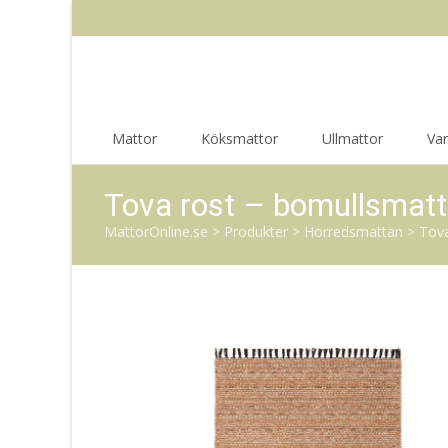
Skip
Mattor
Köksmattor
Ullmattor
Va
to
content
Tova rost – bomullsmat
MattorOnline.se
>
Produkter
>
Horredsmattan
>
Tova