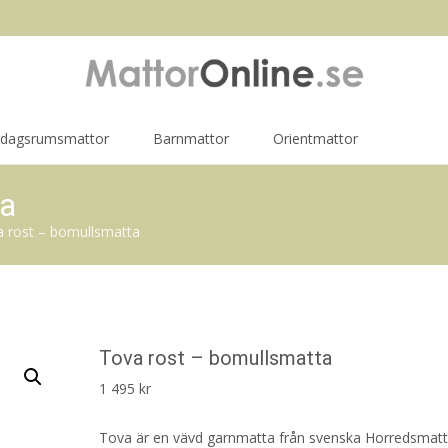
rdagsrumsmattor
Barnmattor
Orientmattor
ta
 rost – bomullsmatta
Tova rost – bomullsmatta
1 495
kr
Tova är en vävd garnmatta från svenska Horredsmatt