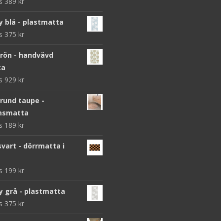
ws
389
kr
y blå - plastmatta
ws
375
kr
grön - handvävd
ta
ws
929
kr
 rund taupe -
msmatta
ws
189
kr
vart - dörrmatta i
ws
199
kr
y grå - plastmatta
ws
375
kr