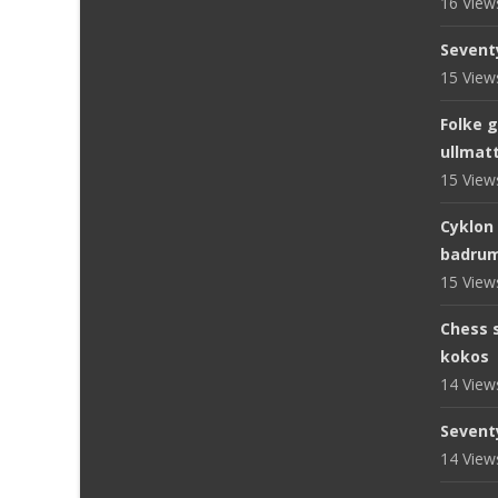
16 Vie
Sevent
15 Vie
Folke 
ullmat
15 Vie
Cyklon
badru
15 Vie
Chess s
kokos
14 Vie
Sevent
14 Vie