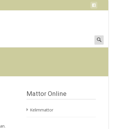
Search
for:
Mattor Online
Kelimmattor
an.