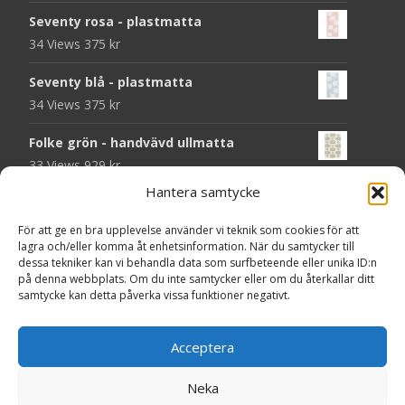
Seventy rosa - plastmatta
34 Views
375
kr
Seventy blå - plastmatta
34 Views
375
kr
Folke grön - handvävd ullmatta
33 Views
929
kr
Hantera samtycke
Seventy beige - plastmatta
30 Views
375
kr
För att ge en bra upplevelse använder vi teknik som cookies för att
lagra och/eller komma åt enhetsinformation. När du samtycker till
Seventy grön - plastmatta
dessa tekniker kan vi behandla data som surfbeteende eller unika ID:n
på denna webbplats. Om du inte samtycker eller om du återkallar ditt
30 Views
375
kr
samtycke kan detta påverka vissa funktioner negativt.
Seventy gul - plastmatta
Acceptera
30 Views
375
kr
Cyklon rund taupe - badrumsmatta
Neka