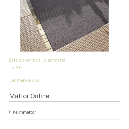
Estelle plommon – plastmatta
1 415
kr
Läs mera & köp
Mattor Online
Kelimmattor