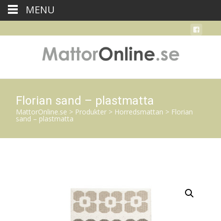
MENU
Florian sand – plastmatta
MattorOnline.se
>
Produkter
>
Horredsmattan
>
Florian
sand – plastmatta