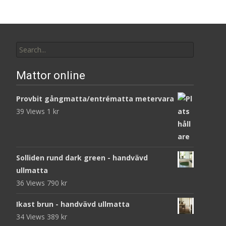
Search
for:
Mattor online
Provbit gångmatta/entrématta metervara
39 Views
1
kr
Solliden rund dark green - handvävd
ullmatta
36 Views
790
kr
Ikast brun - handvävd ullmatta
34 Views
389
kr