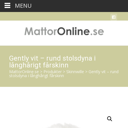
MENU
Gently vit – rund stolsdyna i
långhårigt fårskinn
MattorOnline.se
>
Produkter
>
Skinnwille
>
Gently vit – rund
stolsdyna i långhårigt fårskinn