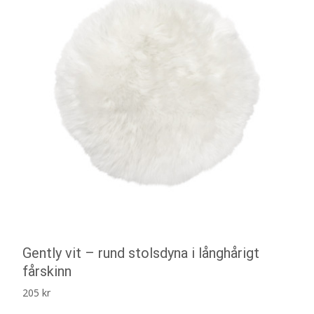
Gently vit – rund stolsdyna i långhårigt
fårskinn
205
kr