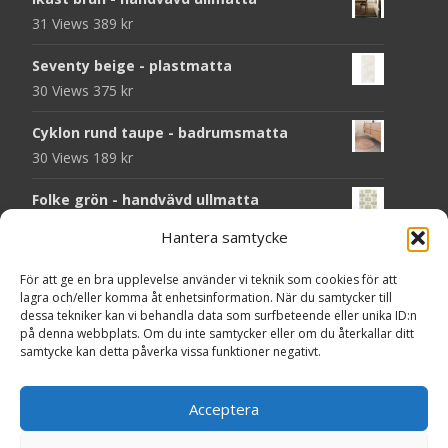
31 Views
389
kr
Seventy beige - plastmatta
30 Views
375
kr
Cyklon rund taupe - badrumsmatta
30 Views
189
kr
Folke grön - handvävd ullmatta
29 Views
929
kr
Hantera samtycke
Seventy grön - plastmatta
För att ge en bra upplevelse använder vi teknik som cookies för att
28 Views
375
kr
lagra och/eller komma åt enhetsinformation. När du samtycker till
dessa tekniker kan vi behandla data som surfbeteende eller unika ID:n
Solliden rund dark green - handvävd
på denna webbplats. Om du inte samtycker eller om du återkallar ditt
samtycke kan detta påverka vissa funktioner negativt.
ullmatta
27 Views
790
kr
Acceptera
Seventy grå - plastmatta