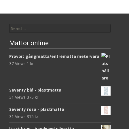
Search
for:
Mattor online
Provbit gångmatta/entrématta metervara
37 Views
1
kr
Seventy blå - plastmatta
31 Views
375
kr
Seventy rosa - plastmatta
31 Views
375
kr
Ikast brun - handvävd ullmatta