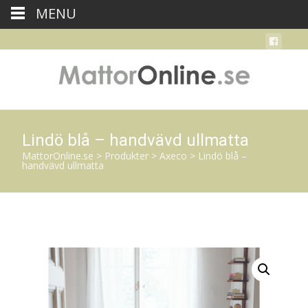
MENU
Lindö blå – handvävd ullmatta
MattorOnline.se
>
Produkter
>
Axeco
>
Lindö blå –
handvävd ullmatta