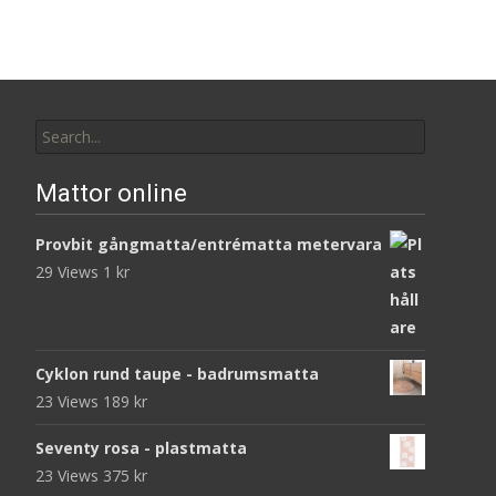
Search
for:
Mattor online
Provbit gångmatta/entrématta metervara
29 Views
1
kr
Cyklon rund taupe - badrumsmatta
23 Views
189
kr
Seventy rosa - plastmatta
23 Views
375
kr