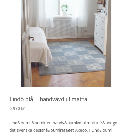
Lindö blå – handvävd ullmatta
6 990
kr
Lind&ouml &aumlr en handv&aumlvd ullmatta fr&aringn
det svenska designf&oumlretaget Axeco. I Lind&ouml