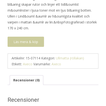
bl&aring skapar rutor och linjer ett tidl&oumlst
m&oumlnster i ljusa toner mot en ljus bl&aring botten.
Ullen i Lind&ouml &aumlr av h&oumlgsta kvalitet och
varpen i mattan &aumlr av lin.&nbspFotograferad i storlek
170 x 240 cm.
Läs mera & köp
Artikelnr:
15-07114
Kategori:
Ullmatta (röllakan)
Etikett:
Axeco
Varumärke:
Axeco
Recensioner (0)
Recensioner