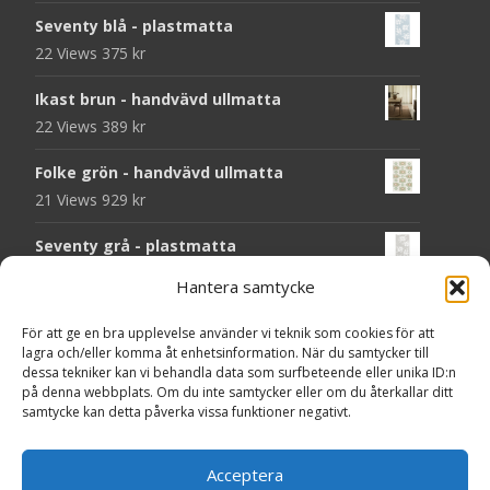
Seventy blå - plastmatta
22 Views
375
kr
Ikast brun - handvävd ullmatta
22 Views
389
kr
Folke grön - handvävd ullmatta
21 Views
929
kr
Seventy grå - plastmatta
20 Views
375
kr
Hantera samtycke
Seventy beige - plastmatta
För att ge en bra upplevelse använder vi teknik som cookies för att
20 Views
375
kr
lagra och/eller komma åt enhetsinformation. När du samtycker till
dessa tekniker kan vi behandla data som surfbeteende eller unika ID:n
Chess svart - dörrmatta i kokos
på denna webbplats. Om du inte samtycker eller om du återkallar ditt
samtycke kan detta påverka vissa funktioner negativt.
18 Views
199
kr
Solliden rund dark green - handvävd
Acceptera